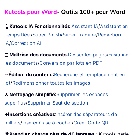
Kutools pour Word
- Outils 100+ pour Word
🤖
Kutools IA Fonctionnalités
:
Assistant IA
/
Assistant en
Temps Réel
/
Super Polish
/
Super Traduire
/
Rédaction
IA
/
Correction AI
📘
Maîtrise des documents
:
Diviser les pages
/
Fusionner
les documents
/
Conversion par lots en PDF
✏
Édition du contenu
:
Recherche et remplacement en
lot
/
Redimensionner toutes les images
🧹
Nettoyage simplifié
:
Supprimer les espaces
superflus
/
Supprimer Saut de section
➕
Insertions créatives
:
Insérer des séparateurs de
milliers
/
Insérer Case à cocher
/
Créer Code QR
🌍
Prend en charge plus de 40 langues
: Kutools parle