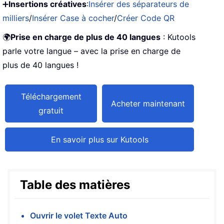
➕
Insertions créatives
:
Insérer des séparateurs de
milliers
/
Insérer Case à cocher
/
Créer Code QR
🌍
Prise en charge de plus de 40 langues
: Kutools
parle votre langue – avec la prise en charge de
plus de 40 langues !
Téléchargement
Acheter maintenant
gratuit
En savoir plus sur Kutools
Table des matières
Ouvrir le volet Texte Auto