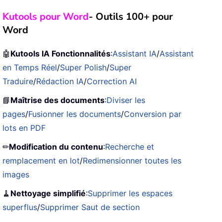
Kutools pour Word
- Outils 100+ pour
Word
🤖
Kutools IA Fonctionnalités
:
Assistant IA
/
Assistant
en Temps Réel
/
Super Polish
/
Super
Traduire
/
Rédaction IA
/
Correction AI
📘
Maîtrise des documents
:
Diviser les
pages
/
Fusionner les documents
/
Conversion par
lots en PDF
✏
Modification du contenu
:
Recherche et
remplacement en lot
/
Redimensionner toutes les
images
🧹
Nettoyage simplifié
:
Supprimer les espaces
superflus
/
Supprimer Saut de section