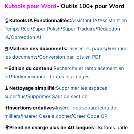
Kutools pour Word
- Outils 100+ pour Word
🤖
Kutools IA Fonctionnalités
:
Assistant IA
/
Assistant en
Temps Réel
/
Super Polish
/
Super Traduire
/
Rédaction
IA
/
Correction AI
📘
Maîtrise des documents
:
Diviser les pages
/
Fusionner
les documents
/
Conversion par lots en PDF
✏
Édition du contenu
:
Recherche et remplacement en
lot
/
Redimensionner toutes les images
🧹
Nettoyage simplifié
:
Supprimer les espaces
superflus
/
Supprimer Saut de section
➕
Insertions créatives
:
Insérer des séparateurs de
milliers
/
Insérer Case à cocher
/
Créer Code QR
🌍
Prend en charge plus de 40 langues
: Kutools parle