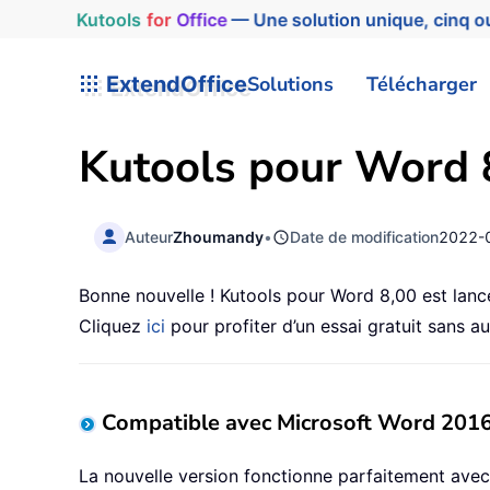
Kutools
for
Office
— Une solution unique, cinq ou
ExtendOffice
Solutions
Télécharger
Kutools pour Word 8
Auteur
Zhoumandy
•
Date de modification
2022-
Bonne nouvelle ! Kutools pour Word 8,00 est lanc
Cliquez
ici
pour profiter d’un essai gratuit sans a
Compatible avec Microsoft Word 201
La nouvelle version fonctionne parfaitement ave