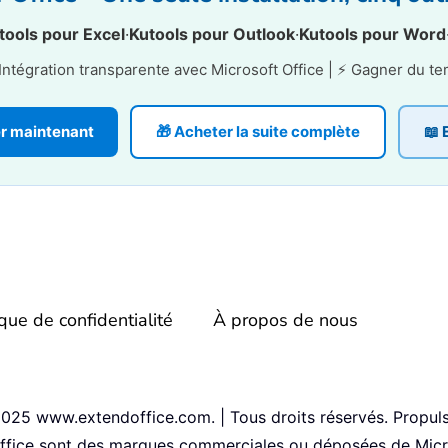
tools pour Excel
·
Kutools pour Outlook
·
Kutools pour Word
 Intégration transparente avec Microsoft Office | ⚡ Gagner du 
er maintenant
🎁 Acheter la suite complète
📖 
ique de confidentialité
À propos de nous
25 www.extendoffice.com. | Tous droits réservés. Propuls
Office sont des marques commerciales ou déposées de Micr