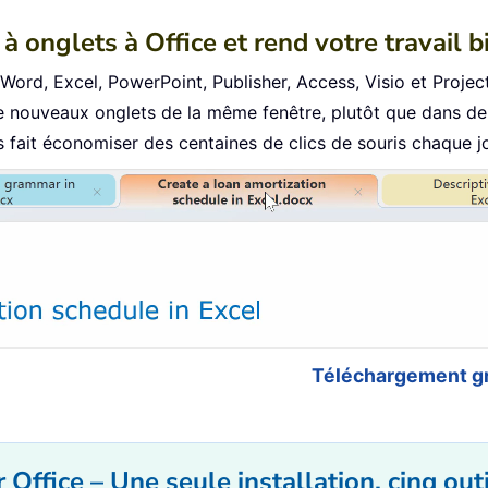
à onglets à Office et rend votre travail b
s Word, Excel, PowerPoint, Publisher, Access, Visio et Project
 nouveaux onglets de la même fenêtre, plutôt que dans de 
fait économiser des centaines de clics de souris chaque jo
Téléchargement gr
 Office – Une seule installation, cinq outi