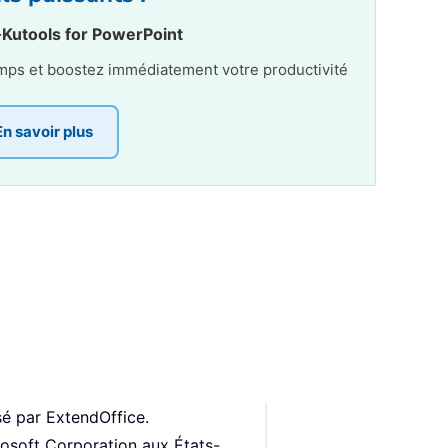
·
Kutools for PowerPoint
temps et boostez immédiatement votre productivité
En savoir plus
é par ExtendOffice.
osoft Corporation aux États-