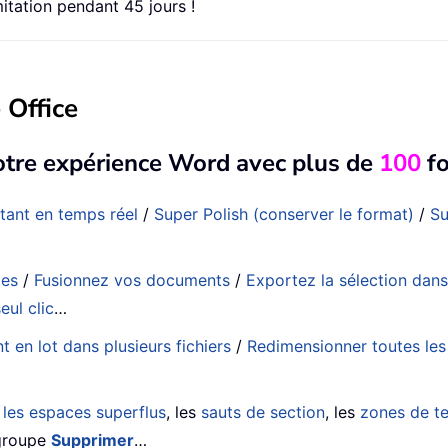
mitation pendant 45 jours !
 Office
otre expérience Word avec plus de
100
fo
tant en temps réel
/
Super Polish (conserver le format)
/
Su
ges
/
Fusionnez vos documents
/
Exportez la sélection dan
eul clic
…
en lot dans plusieurs fichiers
/
Redimensionner toutes le
p
les espaces superflus
, les
sauts de section
, les
zones de t
 groupe
Supprimer
…