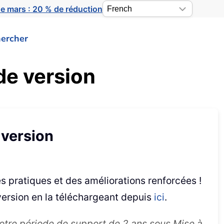
e mars : 20 % de réduction
ercher
de version
 version
s pratiques et des améliorations renforcées !
version en la téléchargeant depuis
ici
.
 votre période de support de 2 ans sous Mise à