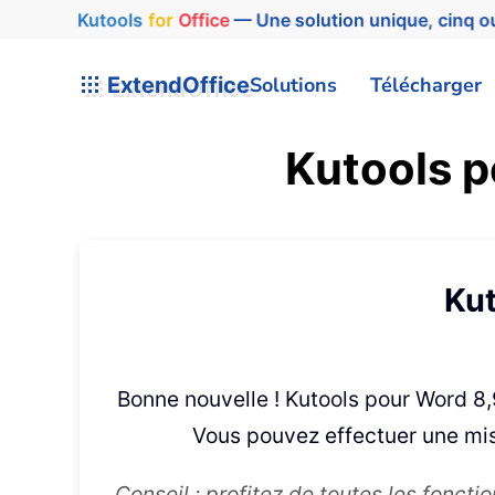
Kutools
for
Office
— Une solution unique, cinq ou
ExtendOffice
Solutions
Télécharger
Kutools p
Kut
Bonne nouvelle ! Kutools pour Word 8,
Vous pouvez effectuer une mis
Conseil : profitez de toutes les foncti