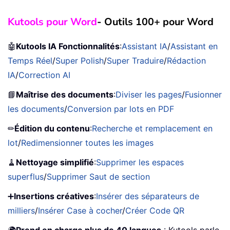
Kutools pour Word
- Outils 100+ pour Word
🤖
Kutools IA Fonctionnalités
:
Assistant IA
/
Assistant en
Temps Réel
/
Super Polish
/
Super Traduire
/
Rédaction
IA
/
Correction AI
📘
Maîtrise des documents
:
Diviser les pages
/
Fusionner
les documents
/
Conversion par lots en PDF
✏
Édition du contenu
:
Recherche et remplacement en
lot
/
Redimensionner toutes les images
🧹
Nettoyage simplifié
:
Supprimer les espaces
superflus
/
Supprimer Saut de section
➕
Insertions créatives
:
Insérer des séparateurs de
milliers
/
Insérer Case à cocher
/
Créer Code QR
🌍
Prend en charge plus de 40 langues
: Kutools parle