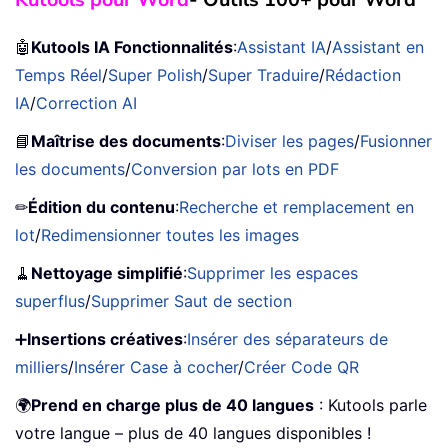
🤖
Kutools IA Fonctionnalités
:
Assistant IA
/
Assistant en
Temps Réel
/
Super Polish
/
Super Traduire
/
Rédaction
IA
/
Correction AI
📘
Maîtrise des documents
:
Diviser les pages
/
Fusionner
les documents
/
Conversion par lots en PDF
✏
Édition du contenu
:
Recherche et remplacement en
lot
/
Redimensionner toutes les images
🧹
Nettoyage simplifié
:
Supprimer les espaces
superflus
/
Supprimer Saut de section
➕
Insertions créatives
:
Insérer des séparateurs de
milliers
/
Insérer Case à cocher
/
Créer Code QR
🌍
Prend en charge plus de 40 langues
: Kutools parle
votre langue – plus de 40 langues disponibles !