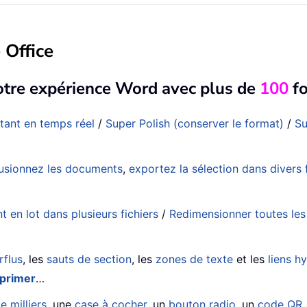
 Office
otre expérience Word avec plus de
100
fo
tant en temps réel
/
Super Polish (conserver le format)
/
Su
usionnez les documents
,
exportez la sélection dans diver
en lot dans plusieurs fichiers
/
Redimensionner toutes le
rflus
, les
sauts de section
, les
zones de texte
et les
liens h
primer
…
e milliers
, une
case à cocher
, un
bouton radio
, un
code QR