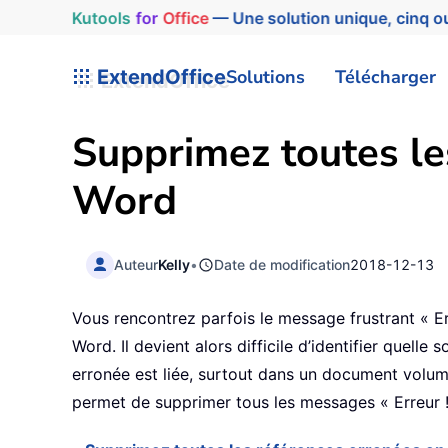
Kutools
for
Office
— Une solution unique, cinq ou
ExtendOffice
Solutions
Télécharger
Supprimez toutes le
Word
Auteur
Kelly
•
Date de modification
2018-12-13
Vous rencontrez parfois le message frustrant « Er
Word. Il devient alors difficile d’identifier quell
erronée est liée, surtout dans un document volumi
permet de supprimer tous les messages « Erreur ! 