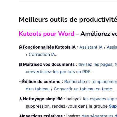
Meilleurs outils de productivité
Kutools pour Word
– Améliorez v
🤖
Fonctionnalités Kutools IA
:
Assistant IA
/
Assis
/
Correction IA
…
📘
Maîtrisez vos documents
:
divisez les pages
,
f
convertissez-les par lots en PDF
…
✏
Édition du contenu
:
Recherche et remplacement 
d’un tableau
/
Convertir un tableau en texte
…
🧹
Nettoyage simplifié
: balayez
les espaces supe
suppression, rendez-vous dans le groupe
Sup
➕
Insertions créatives
: insérez
des séparateurs d