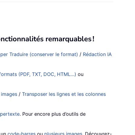
nctionnalités remarquables !
per Traduire (conserver le format)
/
Rédaction IA
s formats (PDF, TXT, DOC, HTML…)
ou
s images
/
Transposer les lignes et les colonnes
ypertexte
. Pour encore plus d’outils de
, un
code-barres
ou
plusieurs images
. Découvrez-