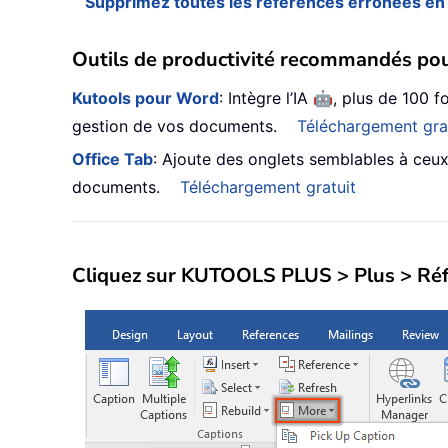
Supprimez toutes les références erronées en 
Outils de productivité recommandés po
🤖
Kutools pour Word
: Intègre l’IA
, plus de 100 
gestion de vos documents.
Téléchargement gra
Office Tab
: Ajoute des onglets semblables à ceux d
documents.
Téléchargement gratuit
Cliquez sur
KUTOOLS PLUS
>
Plus
>
Réf