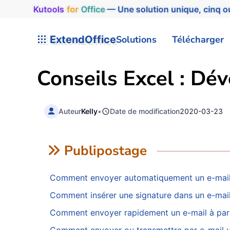
Kutools
for
Office
— Une solution unique, cinq ou
ExtendOffice
Solutions
Télécharger
Conseils Excel : D
Auteur
Kelly
•
Date de modification
2020-03-23
Publipostage
Comment envoyer automatiquement un e-mail en
Comment insérer une signature dans un e-mail 
Comment envoyer rapidement un e-mail à partir