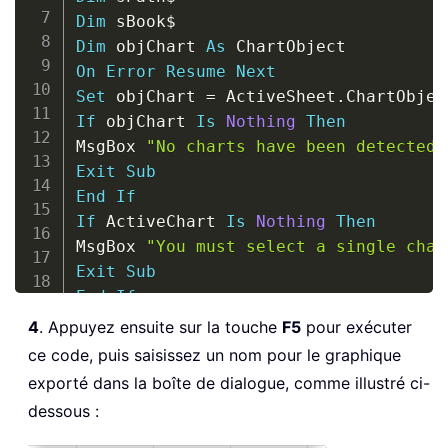
Dim
 sBook
$
Dim
 objChart 
As
On
Error
Resume
Next
Set
 objChart 
=
 ActiveSheet
.
ChartObjec
If
 objChart 
Is
Nothing
Then
MsgBox 
"No charts have been detected 
Exit
Sub
End
If
If
 ActiveChart 
Is
Nothing
Then
MsgBox 
"You must select a single char
Exit
Sub
End
If
Start
:
4
. Appuyez ensuite sur la touche
F5
pour exécuter
sChartName 
=
 Application
.
InputBox
(
"Pl
ce code, puis saisissez un nom pour le graphique
"There is no default name available"
exporté dans la boîte de dialogue, comme illustré ci-
"The chart will be saved in the same 
dessous :
If
 sChartName 
=
 Empty 
Then
MsgBox 
"You have not entered a name f