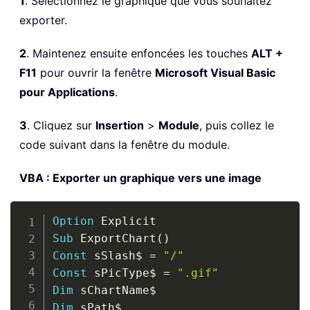
1
. Sélectionnez le graphique que vous souhaitez
exporter.
2
. Maintenez ensuite enfoncées les touches
ALT +
F11
pour ouvrir la fenêtre
Microsoft Visual Basic
pour Applications
.
3
. Cliquez sur
Insertion
>
Module
, puis collez le
code suivant dans la fenêtre du module.
VBA : Exporter un graphique vers une image
Copy
Option
Sub
 ExportChart
(
)
Const
 sSlash
$
=
"/"
Const
 sPicType
$
=
".gif"
Dim
 sChartName
$
Dim
 sPath
$