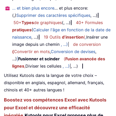
… et bien plus encore
… et plus encore:
(,)
Supprimer des caractères spécifiques
, ...)
|
50+
Types
de graphiques
(, ...)
|
40+ Formules
pratiques
(
Calculer l'âge en fonction de la date de
naissance
, ...)
|
19 Outils
d’insertion
(
,
Insérer une
image depuis un chemin
, ...)
|
de conversion
(
Convertir en mots
,
Conversion de devises
,
...)
|
Fusionner et scinder
(
Fusion avancée des
lignes
,
Diviser les cellules
, ...)
|, ...)
|
Utilisez Kutools dans la langue de votre choix –
disponible en anglais, espagnol, allemand, français,
chinois et 40+ autres langues !
Boostez vos compétences Excel avec Kutools
pour Excel et découvrez une efficacité
inégalée.
Kutools pour Excel propose plus de