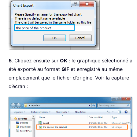
Goto
End
If
If
 sChartName 
=
"False"
Then
Exit
Sub
End
If
sBook 
=
 ActiveWorkbook
.
Path

sPath 
=
 sBook 
&
 sSlash 
&
 sChartName 
&
5
. Cliquez ensuite sur
OK
: le graphique sélectionné a
ActiveChart
.
Export Filename
:
=
sPath
,
 F
End
Sub
été exporté au format
GIF
et enregistré au même
emplacement que le fichier d’origine. Voir la capture
d’écran :