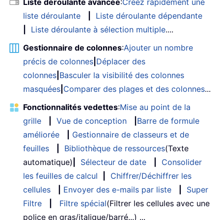
Liste déroulante avancée
:
Créez rapidement une
liste déroulante
|
Liste déroulante dépendante
|
Liste déroulante à sélection multiple
....
Gestionnaire de colonnes
:
Ajouter un nombre
précis de colonnes
|
Déplacer des
colonnes
|
Basculer la visibilité des colonnes
masquées
|
Comparer des plages et des colonnes
...
Fonctionnalités vedettes
:
Mise au point de la
grille
|
Vue de conception
|
Barre de formule
améliorée
|
Gestionnaire de classeurs et de
feuilles
|
Bibliothèque de ressources
(Texte
automatique)
|
Sélecteur de date
|
Consolider
les feuilles de calcul
|
Chiffrer/Déchiffrer les
cellules
|
Envoyer des e-mails par liste
|
Super
Filtre
|
Filtre spécial
(Filtrer les cellules avec une
police en gras/italique/barré...) ...