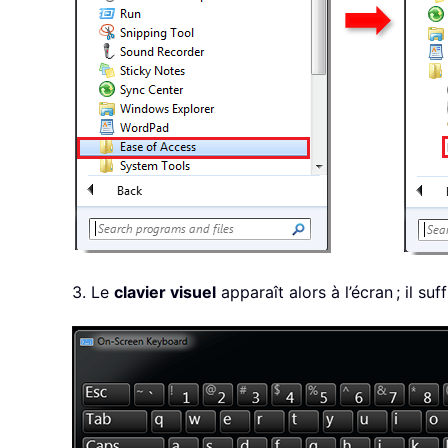
3. Le
clavier visuel
apparaît alors à l’écran ; il su