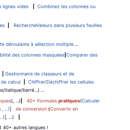
 lignes vides
|
Combinez les colonnes ou
les
|
RechercheValeurs dans plusieurs feuilles
ste déroulante à sélection multiple
....
sibilité des colonnes masquées
|
Comparer des
|
Gestionnaire de classeurs et de
 de calcul
|
Chiffrer/Déchiffrer les cellules
/italique/barré...) ...
iques
(, ...)
|
40+ Formules
pratiques
(
Calculer
n
, ...)
|
de conversion
(
Convertir en
...)
|, ...)
|
et 40+ autres langues !