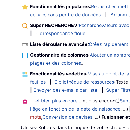
Fonctionnalités populaires
:
Rechercher, mettr
cellules sans perdre de données
|
Arrondi s
Super RECHERCHEV
:
RechercheValeurs avec 
|
Correspondance floue
....
Liste déroulante avancée
:
Créez rapidement u
Gestionnaire de colonnes
:
Ajouter un nombre
plages et des colonnes
...
Fonctionnalités vedettes
:
Mise au point de la 
feuilles
|
Bibliothèque de ressources
(Texte
|
Envoyer des e-mails par liste
|
Super Filtr
… et bien plus encore
… et plus encore:(,)
Supp
l'âge en fonction de la date de naissance
, ...)
|
mots
,
Conversion de devises
, ...)
|
Fusionner et
Utilisez Kutools dans la langue de votre choix – d