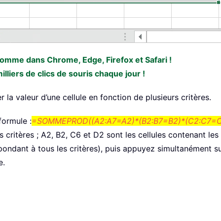
 comme dans Chrome, Edge, Firefox et Safari !
liers de clics de souris chaque jour !
la valeur d’une cellule en fonction de plusieurs critères.
formule :
=SOMMEPROD((A2:A7=A2)*(B2:B7=B2)*(C2:C7=C6
critères ; A2, B2, C6 et D2 sont les cellules contenant les 
spondant à tous les critères), puis appuyez simultanément s
e.