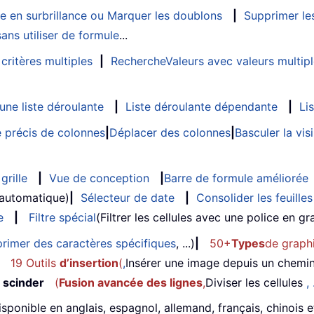
e en surbrillance ou Marquer les doublons
|
Supprimer les
ans utiliser de formule
...
critères multiples
|
RechercheValeurs avec valeurs multip
ne liste déroulante
|
Liste déroulante dépendante
|
Li
 précis de colonnes
|
Déplacer des colonnes
|
Basculer la vi
grille
|
Vue de conception
|
Barre de formule améliorée
 automatique)
|
Sélecteur de date
|
Consolider les feuilles
e
|
Filtre spécial
(Filtrer les cellules avec une police en gras
rimer des caractères spécifiques
, ...)
|
50+
Types
de graph
19 Outils
d’insertion
(
,
Insérer une image depuis un chemi
 scinder
(
Fusion avancée des lignes
,
Diviser les cellules
, 
isponible en anglais, espagnol, allemand, français, chinois 