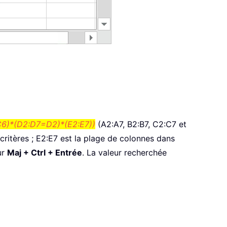
)*(D2:D7=D2)*(E2:E7))
(A2:A7, B2:B7, C2:C7 et
critères ; E2:E7 est la plage de colonnes dans
ur
Maj + Ctrl + Entrée
. La valeur recherchée