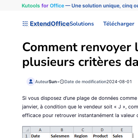
Kutools
for
Office
— Une solution unique, cinq ou
ExtendOffice
Solutions
Télécharger
Comment renvoyer la
plusieurs critères d
Auteur
Sun
•
Date de modification
2024-08-01
Si vous disposez d’une plage de données comme ci
janvier, à condition que le vendeur soit « J », co
efficace pour retrouver instantanément la valeur d’