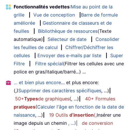
Fonctionnalités vedettes
:
Mise au point de la
grille
|
Vue de conception
|
Barre de formule
améliorée
|
Gestionnaire de classeurs et de
feuilles
|
Bibliothèque de ressources
(Texte
automatique)
|
Sélecteur de date
|
Consolider
les feuilles de calcul
|
Chiffrer/Déchiffrer les
cellules
|
Envoyer des e-mails par liste
|
Super
Filtre
|
Filtre spécial
(Filtrer les cellules avec une
police en gras/italique/barré...) ...
… et bien plus encore
… et plus encore:
(,)
Supprimer des caractères spécifiques
, ...)
|
50+
Types
de graphiques
(, ...)
|
40+ Formules
pratiques
(
Calculer l'âge en fonction de la date de
naissance
, ...)
|
19 Outils
d’insertion
(
,
Insérer une
image depuis un chemin
, ...)
|
de conversion