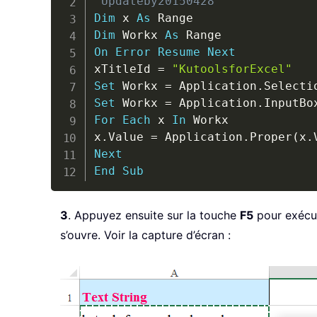
'Updateby20150428
Dim
 x 
As
Dim
 Workx 
As
On
Error
Resume
Next
xTitleId 
=
"KutoolsforExcel"
Set
 Workx 
=
 Application
.
Set
 Workx 
=
 Application
.
InputBo
For
Each
 x 
In
 Workx

x
.
Value 
=
 Application
.
Proper
(
x
.
Next
End
Sub
3
. Appuyez ensuite sur la touche
F5
pour exécut
s’ouvre. Voir la capture d’écran :