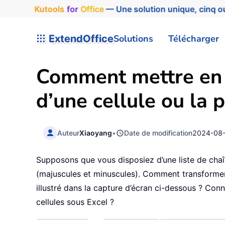
Kutools
for
Office
— Une solution unique, cinq ou
ExtendOffice
Solutions
Télécharger
Comment mettre en 
d’une cellule ou la 
Auteur
Xiaoyang
•
Date de modification
2024-08
Supposons que vous disposiez d’une liste de cha
(majuscules et minuscules). Comment transformer
illustré dans la capture d’écran ci-dessous ? Co
cellules sous Excel ?