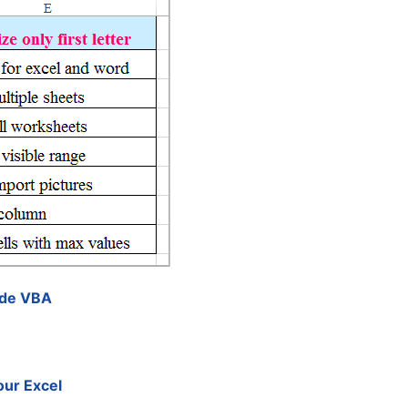
code VBA
our Excel