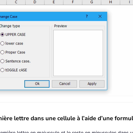
re lettre dans une cellule à l’aide d’une formu
emière lettre en majuscule et le reste en minuscules dans u