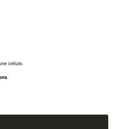
ne cellule.
ions
.
Copy