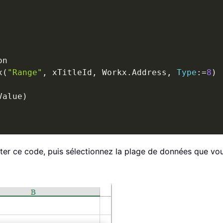
x
(
"Range"
,
 xTitleId
,
 Workx
.
Address
,
Type
:
=
8
)
Value
)
er ce code, puis sélectionnez la plage de données que vous