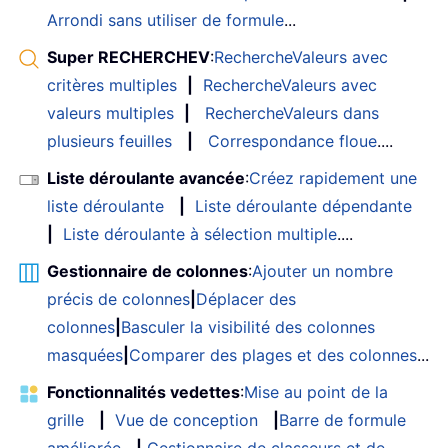
Arrondi sans utiliser de formule
...
Super RECHERCHEV
:
RechercheValeurs avec
critères multiples
|
RechercheValeurs avec
valeurs multiples
|
RechercheValeurs dans
plusieurs feuilles
|
Correspondance floue
....
Liste déroulante avancée
:
Créez rapidement une
liste déroulante
|
Liste déroulante dépendante
|
Liste déroulante à sélection multiple
....
Gestionnaire de colonnes
:
Ajouter un nombre
précis de colonnes
|
Déplacer des
colonnes
|
Basculer la visibilité des colonnes
masquées
|
Comparer des plages et des colonnes
...
Fonctionnalités vedettes
:
Mise au point de la
grille
|
Vue de conception
|
Barre de formule
améliorée
|
Gestionnaire de classeurs et de