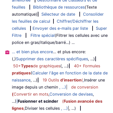
feuilles
|
Bibliothèque de ressources
(Texte
automatique)
|
Sélecteur de date
|
Consolider
les feuilles de calcul
|
Chiffrer/Déchiffrer les
cellules
|
Envoyer des e-mails par liste
|
Super
Filtre
|
Filtre spécial
(Filtrer les cellules avec une
police en gras/italique/barré...) ...
… et bien plus encore
… et plus encore:
(,)
Supprimer des caractères spécifiques
, ...)
|
50+
Types
de graphiques
(, ...)
|
40+ Formules
pratiques
(
Calculer l'âge en fonction de la date de
naissance
, ...)
|
19 Outils
d’insertion
(
,
Insérer une
image depuis un chemin
, ...)
|
de conversion
(
Convertir en mots
,
Conversion de devises
,
...)
|
Fusionner et scinder
(
Fusion avancée des
lignes
,
Diviser les cellules
, ...)
|, ...)
|