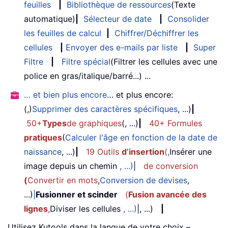
feuilles
|
Bibliothèque de ressources
(Texte
automatique)
|
Sélecteur de date
|
Consolider
les feuilles de calcul
|
Chiffrer/Déchiffrer les
cellules
|
Envoyer des e-mails par liste
|
Super
Filtre
|
Filtre spécial
(Filtrer les cellules avec une
police en gras/italique/barré...) ...
… et bien plus encore
… et plus encore:
(,)
Supprimer des caractères spécifiques
, ...)
|
50+
Types
de graphiques
(, ...)
|
40+ Formules
pratiques
(
Calculer l'âge en fonction de la date de
naissance
, ...)
|
19 Outils
d’insertion
(
,
Insérer une
image depuis un chemin
, ...)
|
de conversion
(
Convertir en mots
,
Conversion de devises
,
...)
|
Fusionner et scinder
(
Fusion avancée des
lignes
,
Diviser les cellules
, ...)
|, ...)
|
Utilisez Kutools dans la langue de votre choix –