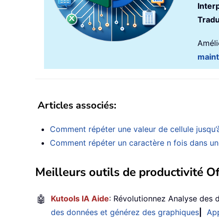
Inter
Tradu
Amélio
main
Articles associés
:
Comment répéter une valeur de cellule jusqu’à 
Comment répéter un caractère n fois dans une
Meilleurs outils de productivité Of
🤖
Kutools IA Aide
: Révolutionnez Analyse des 
des données et générez des graphiques
|
App