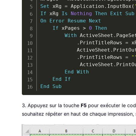
Set
 xRg 
=
 Application
.
InputBox
(
If
 xRg 
Is
Nothing
Then
Exit
Sub
On
Error
Resume
Next
If
 xPages 
>
0
Then
With
 ActiveSheet
.
PageSet
.
PrintTitleRows 
=
 x
            ActiveSheet
.
PrintOu
.
PrintTitleRows 
=
"
             ActiveSheet
.
PrintO
End
With
End
If
End
Sub
3. Appuyez sur la touche
F5
pour exécuter le cod
souhaitez répéter en haut de chaque impression, s