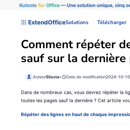
Kutools
for
Office
— Une solution unique, cinq ou
ExtendOffice
Solutions
Télécharger
Comment répéter de
sauf sur la dernière
Auteur
Siluvia
•
Date de modification
2024-10-1
Dans de nombreux cas, vous devrez répéter la li
toutes les pages sauf la dernière ? Cet article v
Répéter des lignes en haut de chaque impressio