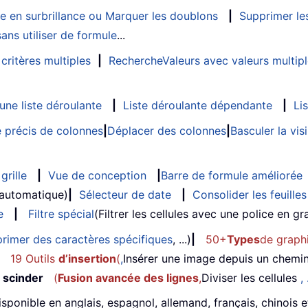
e en surbrillance ou Marquer les doublons
|
Supprimer les
ans utiliser de formule
...
critères multiples
|
RechercheValeurs avec valeurs multip
ne liste déroulante
|
Liste déroulante dépendante
|
Li
 précis de colonnes
|
Déplacer des colonnes
|
Basculer la vi
grille
|
Vue de conception
|
Barre de formule améliorée
 automatique)
|
Sélecteur de date
|
Consolider les feuilles
e
|
Filtre spécial
(Filtrer les cellules avec une police en gras
rimer des caractères spécifiques
, ...)
|
50+
Types
de graph
19 Outils
d’insertion
(
,
Insérer une image depuis un chemi
 scinder
(
Fusion avancée des lignes
,
Diviser les cellules
, 
isponible en anglais, espagnol, allemand, français, chinois 