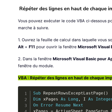
Répéter des lignes en haut de chaque im
Vous pouvez exécuter le code VBA ci-dessous pour 
marche à suivre.
1. Ouvrez la feuille de calcul dans laquelle vous 
Alt
+
F11
pour ouvrir la fenêtre
Microsoft Visual 
2. Dans la fenêtre
Microsoft Visual Basic pour Ap
fenêtre du module.
VBA : Répéter des lignes en haut de chaque imp
Sub
 RepeatRowsExceptLastPage
(
)
Dim
 xPages 
As
Long
,
 I 
As
Intege
On
Error
Resume
Next
xPages 
=
 ActiveSheet
.
PageSetup
.