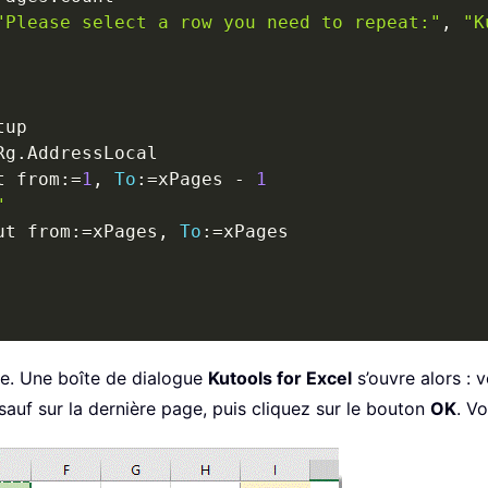
"Please select a row you need to repeat:"
,
"K
up

Rg
.
AddressLocal

t from
:
=
1
,
To
:
=
xPages 
-
1
"
ut from
:
=
xPages
,
To
:
=
xPages

e. Une boîte de dialogue
Kutools for Excel
s’ouvre alors : 
auf sur la dernière page, puis cliquez sur le bouton
OK
. Vo