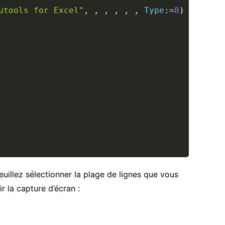
utools for Excel"
,
,
,
,
,
,
Type
:
=
8
)
veuillez sélectionner la plage de lignes que vous
ir la capture d’écran :