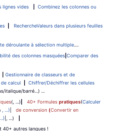
 lignes vides
|
Combinez les colonnes ou
les
|
RechercheValeurs dans plusieurs feuilles
ste déroulante à sélection multiple
....
sibilité des colonnes masquées
|
Comparer des
|
Gestionnaire de classeurs et de
 de calcul
|
Chiffrer/Déchiffrer les cellules
/italique/barré...) ...
iques
(, ...)
|
40+ Formules
pratiques
(
Calculer
n
, ...)
|
de conversion
(
Convertir en
...)
|, ...)
|
et 40+ autres langues !