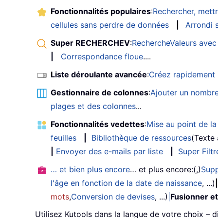
Fonctionnalités populaires
:
Rechercher, mettr
cellules sans perdre de données
|
Arrondi s
Super RECHERCHEV
:
RechercheValeurs avec 
|
Correspondance floue
....
Liste déroulante avancée
:
Créez rapidement u
Gestionnaire de colonnes
:
Ajouter un nombre
plages et des colonnes
...
Fonctionnalités vedettes
:
Mise au point de la 
feuilles
|
Bibliothèque de ressources
(Texte
|
Envoyer des e-mails par liste
|
Super Filtr
… et bien plus encore
… et plus encore:(,)
Supp
l'âge en fonction de la date de naissance
, ...)
|
mots
,
Conversion de devises
, ...)
|
Fusionner et
Utilisez Kutools dans la langue de votre choix – d