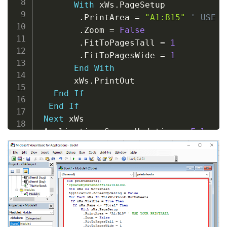
With
 xWs
.
PageSetup

.
PrintArea 
=
"A1:B15"
' USE Y
.
Zoom 
=
False
.
FitToPagesTall 
=
1
.
FitToPagesWide 
=
1
End
With
       xWs
.
PrintOut

End
If
End
If
Next
 xWs

 Application
.
ScreenUpdating 
=
False
 MsgBox 
"Sheet “
Total
” has not been p
End
Sub