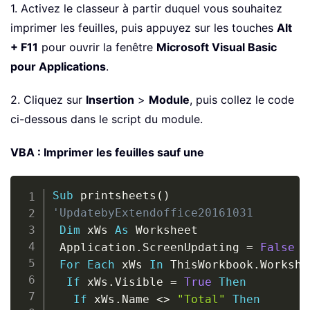
1. Activez le classeur à partir duquel vous souhaitez
imprimer les feuilles, puis appuyez sur les touches
Alt
+ F11
pour ouvrir la fenêtre
Microsoft Visual Basic
pour Applications
.
2. Cliquez sur
Insertion
>
Module
, puis collez le code
ci-dessous dans le script du module.
VBA : Imprimer les feuilles sauf une
Copy
Sub
 printsheets
(
)
'UpdatebyExtendoffice20161031
Dim
 xWs 
As
 Worksheet

 Application
.
ScreenUpdating 
=
False
For
Each
 xWs 
In
 ThisWorkbook
.
Workshe
If
 xWs
.
Visible 
=
True
Then
If
 xWs
.
Name 
<
>
"Total"
Then