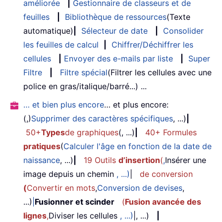
améliorée
|
Gestionnaire de classeurs et de
feuilles
|
Bibliothèque de ressources
(Texte
automatique)
|
Sélecteur de date
|
Consolider
les feuilles de calcul
|
Chiffrer/Déchiffrer les
cellules
|
Envoyer des e-mails par liste
|
Super
Filtre
|
Filtre spécial
(Filtrer les cellules avec une
police en gras/italique/barré...) ...
… et bien plus encore
… et plus encore:
(,)
Supprimer des caractères spécifiques
, ...)
|
50+
Types
de graphiques
(, ...)
|
40+ Formules
pratiques
(
Calculer l'âge en fonction de la date de
naissance
, ...)
|
19 Outils
d’insertion
(
,
Insérer une
image depuis un chemin
, ...)
|
de conversion
(
Convertir en mots
,
Conversion de devises
,
...)
|
Fusionner et scinder
(
Fusion avancée des
lignes
,
Diviser les cellules
, ...)
|, ...)
|