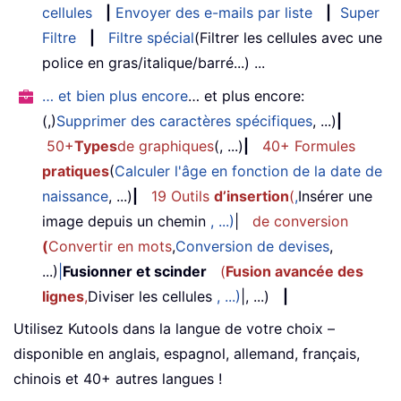
cellules
|
Envoyer des e-mails par liste
|
Super
Filtre
|
Filtre spécial
(Filtrer les cellules avec une
police en gras/italique/barré...) ...
… et bien plus encore
… et plus encore:
(,)
Supprimer des caractères spécifiques
, ...)
|
50+
Types
de graphiques
(, ...)
|
40+ Formules
pratiques
(
Calculer l'âge en fonction de la date de
naissance
, ...)
|
19 Outils
d’insertion
(
,
Insérer une
image depuis un chemin
, ...)
|
de conversion
(
Convertir en mots
,
Conversion de devises
,
...)
|
Fusionner et scinder
(
Fusion avancée des
lignes
,
Diviser les cellules
, ...)
|, ...)
|
Utilisez Kutools dans la langue de votre choix –
disponible en anglais, espagnol, allemand, français,
chinois et 40+ autres langues !