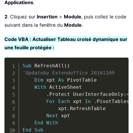
Applications
.
2
. Cliquez sur
Insertion
>
Module
, puis collez le code
suivant dans la fenêtre du
Module
.
Code VBA : Actualiser Tableau croisé dynamique sur
une feuille protégée :
Copy
Sub
 RefreshAll
(
)
'Updateby Extendoffice 20161109
Dim
 xpt 
As
 PivotTable

With
 ActiveSheet

.
Protect UserInterfaceOnly
:
=
T
For
Each
 xpt 
In
.
PivotTables

            xpt
.
RefreshTable

Next
 xpt

End
With
End
Sub