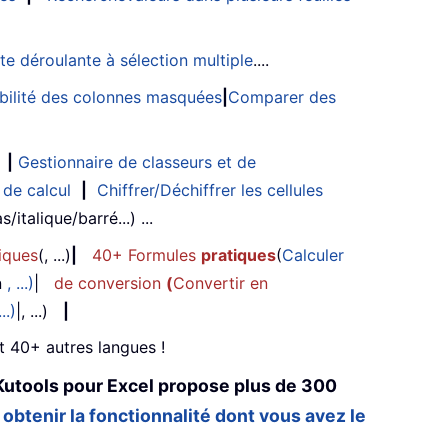
ste déroulante à sélection multiple
....
sibilité des colonnes masquées
|
Comparer des
|
Gestionnaire de classeurs et de
 de calcul
|
Chiffrer/Déchiffrer les cellules
/italique/barré...) ...
iques
(, ...)
|
40+ Formules
pratiques
(
Calculer
n
, ...)
|
de conversion
(
Convertir en
...)
|, ...)
|
et 40+ autres langues !
Kutools pour Excel propose plus de 300
 obtenir la fonctionnalité dont vous avez le