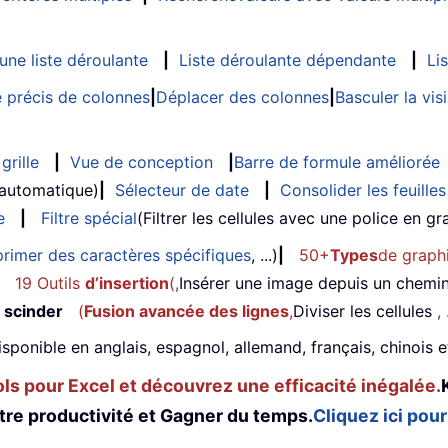
ne liste déroulante
|
Liste déroulante dépendante
|
Li
 précis de colonnes
|
Déplacer des colonnes
|
Basculer la vi
grille
|
Vue de conception
|
Barre de formule améliorée
 automatique)
|
Sélecteur de date
|
Consolider les feuilles
e
|
Filtre spécial
(Filtrer les cellules avec une police en gras
rimer des caractères spécifiques
, ...)
|
50+
Types
de graph
19 Outils
d’insertion
(
,
Insérer une image depuis un chemi
 scinder
(
Fusion avancée des lignes
,
Diviser les cellules
, 
isponible en anglais, espagnol, allemand, français, chinois 
s pour Excel et découvrez une efficacité inégalée.
tre productivité et Gagner du temps.
Cliquez ici pour