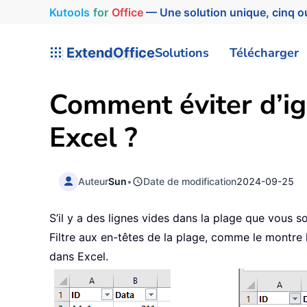
Kutools
for
Office
— Une solution unique, cinq ou
ExtendOffice
Solutions
Télécharger
Comment éviter d’ign
Excel ?
Auteur
Sun
•
Date de modification
2024-09-25
S’il y a des lignes vides dans la plage que vous s
Filtre aux en-têtes de la plage, comme le montre l
dans Excel.