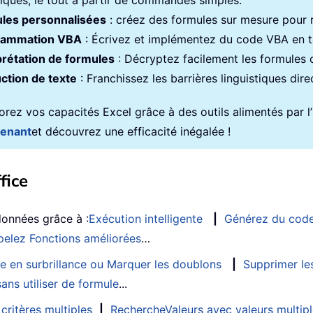
iques, le tout à partir de commandes simples.
les personnalisées
: créez des formules sur mesure pour ra
rammation VBA
: Écrivez et implémentez du code VBA en to
prétation de formules
: Décryptez facilement les formules
ction de texte
: Franchissez les barrières linguistiques dir
rez vos capacités Excel grâce à des outils alimentés par l’in
tenant
et découvrez une efficacité inégalée !
fice
données grâce à :
Exécution intelligente
|
Générez du cod
elez Fonctions améliorées
…
e en surbrillance ou Marquer les doublons
|
Supprimer les
ans utiliser de formule
...
critères multiples
|
RechercheValeurs avec valeurs multip