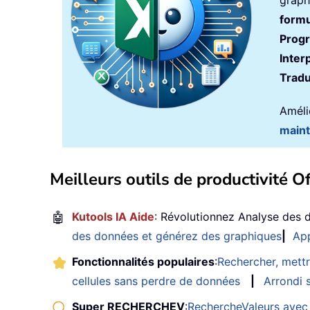
graph
formu
Prog
Inter
Tradu
Amélio
main
Meilleurs outils de productivité Of
🤖
Kutools IA Aide
: Révolutionnez Analyse des 
des données et générez des graphiques
|
App
Fonctionnalités populaires
:
Rechercher, mettr
cellules sans perdre de données
|
Arrondi s
Super RECHERCHEV
:
RechercheValeurs avec 