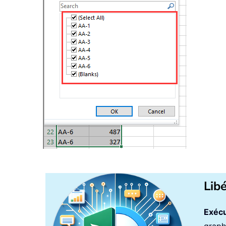
Lib
Exécu