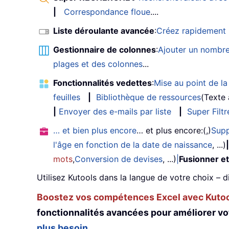
|
Correspondance floue
....
Liste déroulante avancée
:
Créez rapidement u
Gestionnaire de colonnes
:
Ajouter un nombre
plages et des colonnes
...
Fonctionnalités vedettes
:
Mise au point de la 
feuilles
|
Bibliothèque de ressources
(Texte
|
Envoyer des e-mails par liste
|
Super Filtr
… et bien plus encore
… et plus encore:(,)
Supp
l'âge en fonction de la date de naissance
, ...)
|
mots
,
Conversion de devises
, ...)
|
Fusionner et
Utilisez Kutools dans la langue de votre choix – d
Boostez vos compétences Excel avec Kutool
fonctionnalités avancées pour améliorer vo
plus besoin...