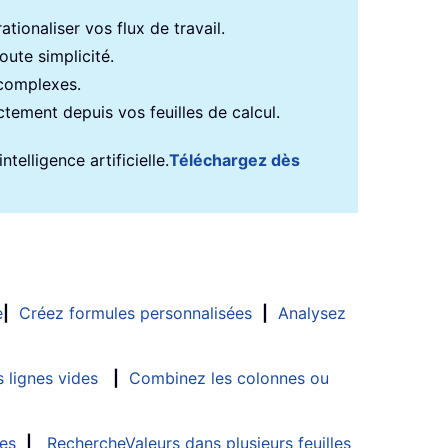
tionaliser vos flux de travail.
ute simplicité.
 complexes.
ectement depuis vos feuilles de calcul.
telligence artificielle.
Téléchargez dès
e
|
Créez formules personnalisées
|
Analysez
 lignes vides
|
Combinez les colonnes ou
les
|
RechercheValeurs dans plusieurs feuilles