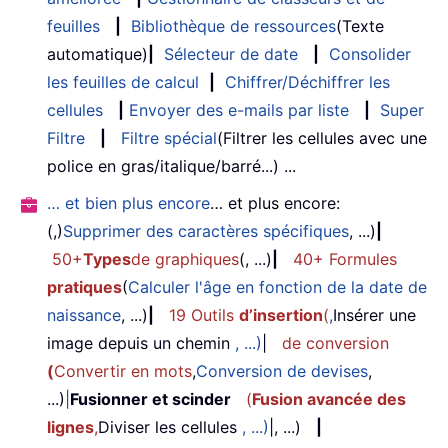
feuilles
|
Bibliothèque de ressources
(Texte
automatique)
|
Sélecteur de date
|
Consolider
les feuilles de calcul
|
Chiffrer/Déchiffrer les
cellules
|
Envoyer des e-mails par liste
|
Super
Filtre
|
Filtre spécial
(Filtrer les cellules avec une
police en gras/italique/barré...) ...
… et bien plus encore
… et plus encore:
(,)
Supprimer des caractères spécifiques
, ...)
|
50+
Types
de graphiques
(, ...)
|
40+ Formules
pratiques
(
Calculer l'âge en fonction de la date de
naissance
, ...)
|
19 Outils
d’insertion
(
,
Insérer une
image depuis un chemin
, ...)
|
de conversion
(
Convertir en mots
,
Conversion de devises
,
...)
|
Fusionner et scinder
(
Fusion avancée des
lignes
,
Diviser les cellules
, ...)
|, ...)
|