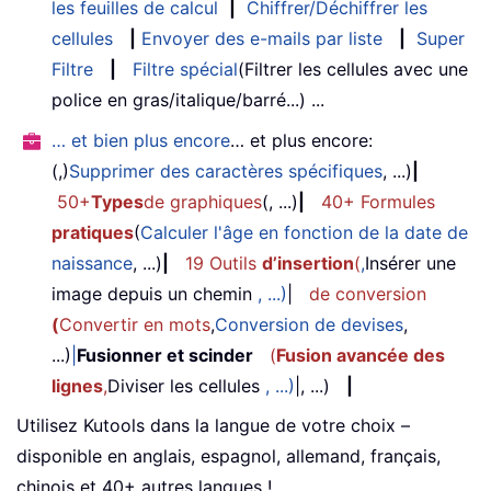
les feuilles de calcul
|
Chiffrer/Déchiffrer les
cellules
|
Envoyer des e-mails par liste
|
Super
Filtre
|
Filtre spécial
(Filtrer les cellules avec une
police en gras/italique/barré...) ...
… et bien plus encore
… et plus encore:
(,)
Supprimer des caractères spécifiques
, ...)
|
50+
Types
de graphiques
(, ...)
|
40+ Formules
pratiques
(
Calculer l'âge en fonction de la date de
naissance
, ...)
|
19 Outils
d’insertion
(
,
Insérer une
image depuis un chemin
, ...)
|
de conversion
(
Convertir en mots
,
Conversion de devises
,
...)
|
Fusionner et scinder
(
Fusion avancée des
lignes
,
Diviser les cellules
, ...)
|, ...)
|
Utilisez Kutools dans la langue de votre choix –
disponible en anglais, espagnol, allemand, français,
chinois et 40+ autres langues !