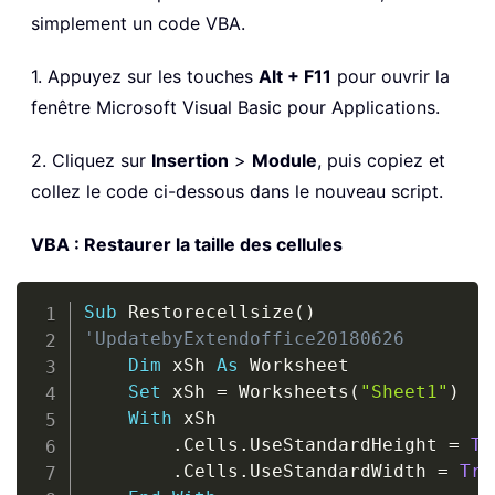
simplement un code VBA.
1. Appuyez sur les touches
Alt + F11
pour ouvrir la
fenêtre Microsoft Visual Basic pour Applications.
2. Cliquez sur
Insertion
>
Module
, puis copiez et
collez le code ci-dessous dans le nouveau script.
VBA : Restaurer la taille des cellules
Copy
Sub
 Restorecellsize
(
)
'UpdatebyExtendoffice20180626
Dim
 xSh 
As
 Worksheet

Set
 xSh 
=
 Worksheets
(
"Sheet1"
)
With
 xSh

.
Cells
.
UseStandardHeight 
=
Tr
.
Cells
.
UseStandardWidth 
=
Tru