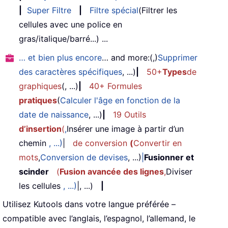
|
Super Filtre
|
Filtre spécial
(Filtrer les
cellules avec une police en
gras/italique/barré...) ...
… et bien plus encore
… and more:(,)
Supprimer
des caractères spécifiques
, ...)
|
50+
Types
de
graphiques
(, ...)
|
40+ Formules
pratiques
(
Calculer l'âge en fonction de la
date de naissance
, ...)
|
19 Outils
d’insertion
(
,
Insérer une image à partir d’un
chemin
, ...)
|
de conversion
(
Convertir en
mots
,
Conversion de devises
, ...)
|
Fusionner et
scinder
(
Fusion avancée des lignes
,
Diviser
les cellules
, ...)
|, ...)
|
Utilisez Kutools dans votre langue préférée –
compatible avec l’anglais, l’espagnol, l’allemand, le