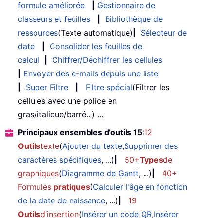
formule améliorée
|
Gestionnaire de
classeurs et feuilles
|
Bibliothèque de
ressources
(Texte automatique)
|
Sélecteur de
date
|
Consolider les feuilles de
calcul
|
Chiffrer/Déchiffrer les cellules
|
Envoyer des e-mails depuis une liste
|
Super Filtre
|
Filtre spécial
(Filtrer les
cellules avec une police en
gras/italique/barré...) ...
Principaux ensembles d’outils 15
:
12
Outils
texte
(
Ajouter du texte
,
Supprimer des
caractères spécifiques
, ...)
|
50+
Types
de
graphiques
(
Diagramme de Gantt
, ...)
|
40+
Formules
pratiques
(
Calculer l'âge en fonction
de la date de naissance
, ...)
|
19
Outils
d’insertion
(
Insérer un code QR
,
Insérer