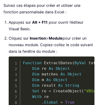
Suivez ces étapes pour créer et utiliser une
fonction personnalisée dans Excel :
Appuyez sur
Alt + F11
pour ouvrir l’éditeur
Visual Basic.
Cliquez sur
Insertion
>
Module
pour créer un
nouveau module. Copiez-collez le code suivant
dans la fenêtre du module :
Copy
Function
 ExtractDates
(
ByVal
 txt 
As
Dim
 re 
As
Object
Dim
 matches 
As
Object
Dim
 m 
As
Object
Dim
 result 
As
String
Set
 re 
=
 CreateObject
(
"VBScript
With
 re

.
Global
=
True