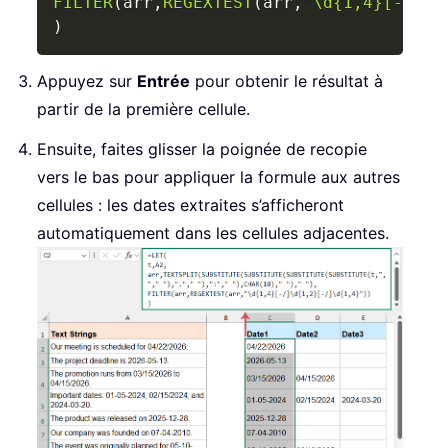
FILTER
(
arr
,
REGEXTEST
(
arr
,
"\d{1,4}[-/]\d
)
Appuyez sur
Entrée
pour obtenir le résultat à
partir de la première cellule.
Ensuite, faites glisser la poignée de recopie
vers le bas pour appliquer la formule aux autres
cellules : les dates extraites s’afficheront
automatiquement dans les cellules adjacentes.