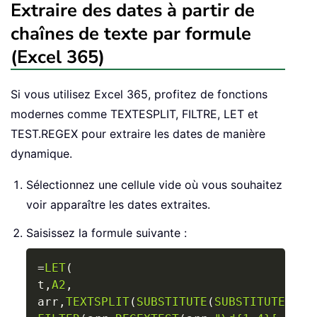
Extraire des dates à partir de
chaînes de texte par formule
(Excel 365)
Si vous utilisez Excel 365, profitez de fonctions
modernes comme TEXTESPLIT, FILTRE, LET et
TEST.REGEX pour extraire les dates de manière
dynamique.
Sélectionnez une cellule vide où vous souhaitez
voir apparaître les dates extraites.
Saisissez la formule suivante :
Copy
=
LET
(
t
,
A2
,
arr
,
TEXTSPLIT
(
SUBSTITUTE
(
SUBSTITUTE
(
SUB