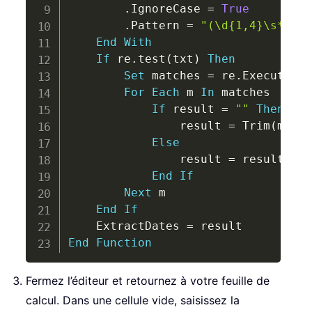
.
IgnoreCase 
=
True
.
Pattern 
=
"(\d{1,4}\s*[-/]
End
With
If
 re
.
test
(
txt
)
Then
Set
 matches 
=
 re
.
Execute
(
tx
For
Each
 m 
In
 matches

If
 result 
=
""
Then
                result 
=
 Trim
(
m
.
Val
Else
                result 
=
 result 
&
"
End
If
Next
 m

End
If
    ExtractDates 
=
End
Function
Fermez l’éditeur et retournez à votre feuille de
calcul. Dans une cellule vide, saisissez la