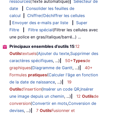
ressources
(Texte automatique)
|
Sélecteur de
date
|
Consolider les feuilles de
calcul
|
Chiffrer/Déchiffrer les cellules
|
Envoyer des e-mails par liste
|
Super
Filtre
|
Filtre spécial
(Filtrer les cellules avec
une police en gras/italique/barré...) ...
Principaux ensembles d’outils 15
:
12
Outils
textuels
(
Ajouter du texte
,
Supprimer des
caractères spécifiques
, ...)
|
50+
Types
de
graphiques
(
Diagramme de Gantt
, ...)
|
40+
Formules
pratiques
(
Calculer l'âge en fonction
de la date de naissance
, ...)
|
19
Outils
d’insertion
(
Insérer un code QR
,
Insérer
une image depuis un chemin
, ...)
|
12
Outils
de
conversion
(
Convertir en mots
,
Conversion de
devises
, ...)
|
7
Outils
Fusionner et