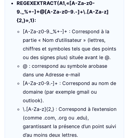
REGEXEXTRACT(A1,«[A-Za-z0-
9._%+-]+@[A-Za-z0-9.-]+\.[A-Za-z]
{2,}»,1):
[A-Za-z0-9._%+-]+ : Correspond à la
partie « Nom d’utilisateur » (lettres,
chiffres et symboles tels que des points
ou des signes plus) située avant le @.
@ : correspond au symbole arobase
dans une Adresse e-mail
[A-Za-z0-9.-]+ : Correspond au nom de
domaine (par exemple gmail ou
outlook).
\.[A-Za-z]{2,} : Correspond à l’extension
(comme .com, .org ou .edu),
garantissant la présence d’un point suivi
d’au moins deux lettres.