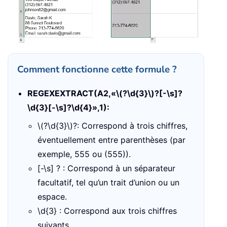
Comment fonctionne cette formule ?
REGEXEXTRACT(A2,«\(?\d{3}\)?[-\s]?
\d{3}[-\s]?\d{4}»,1):
\(?\d{3}\)?: Correspond à trois chiffres,
éventuellement entre parenthèses (par
exemple, 555 ou (555)).
[-\s] ? : Correspond à un séparateur
facultatif, tel qu’un trait d’union ou un
espace.
\d{3} : Correspond aux trois chiffres
suivants.