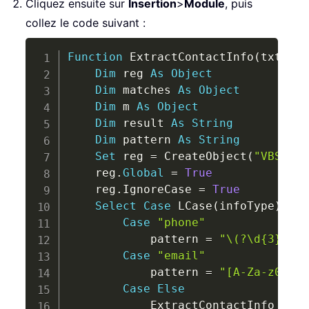
Cliquez ensuite sur
Insertion
>
Module
, puis
collez le code suivant :
Copy
Function
 ExtractContactInfo
(
txt 
As
Dim
 reg 
As
Object
Dim
 matches 
As
Object
Dim
 m 
As
Object
Dim
 result 
As
String
Dim
 pattern 
As
String
Set
 reg 
=
 CreateObject
(
"VBScrip
    reg
.
Global
=
True
    reg
.
IgnoreCase 
=
True
Select
Case
 LCase
(
infoType
)
Case
"phone"
            pattern 
=
"\(?\d{3}\)?[
Case
"email"
            pattern 
=
"[A-Za-z0-9._
Case
Else
            ExtractContactInfo 
=
"I