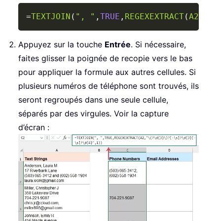
Copy
=
TEXTJOIN
(
", "
,
TRUE
,
REGEXEXTRACT
(
A2
,
"\(
Appuyez sur la touche
Entrée
. Si nécessaire,
faites glisser la poignée de recopie vers le bas
pour appliquer la formule aux autres cellules. Si
plusieurs numéros de téléphone sont trouvés, ils
seront regroupés dans une seule cellule,
séparés par des virgules. Voir la capture
d’écran :