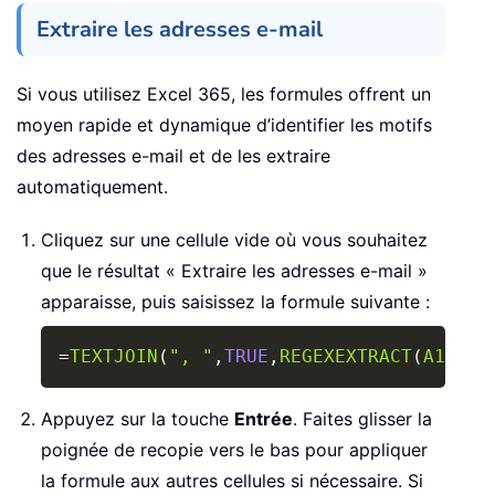
Extraire les adresses e-mail
Si vous utilisez Excel 365, les formules offrent un
moyen rapide et dynamique d’identifier les motifs
des adresses e-mail et de les extraire
automatiquement.
Cliquez sur une cellule vide où vous souhaitez
que le résultat « Extraire les adresses e-mail »
apparaisse, puis saisissez la formule suivante :
Copy
=
TEXTJOIN
(
", "
,
TRUE
,
REGEXEXTRACT
(
A1
,
"[A
Appuyez sur la touche
Entrée
. Faites glisser la
poignée de recopie vers le bas pour appliquer
la formule aux autres cellules si nécessaire. Si