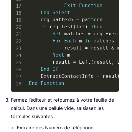
Exit
Function
End
Select
    reg
.
pattern 
=
 pattern

If
 reg
.
Test
(
txt
)
Then
Set
 matches 
=
 reg
.
Execute
(
t
For
Each
 m 
In
 matches

            result 
=
 result 
&
 m
.
Val
Next
 m

        result 
=
 Left
(
result
,
 Len
(
r
End
If
    ExtractContactInfo 
=
End
Function
Fermez l’éditeur et retournez à votre feuille de
calcul. Dans une cellule vide, saisissez les
formules suivantes :
Extraire des Numéro de téléphone