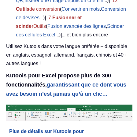
QR
,
Insérer une image depuis un chemin
...)
|
12
Outils
de conversion
(
Convertir en mots
,
Conversion
de devises
...)
|
7
Fusionner et
scinder
Outils
(
Fusion avancée des lignes
,
Scinder
des cellules Excel
...)
|
... et bien plus encore
Utilisez Kutools dans votre langue préférée – disponible
en anglais, espagnol, allemand, français, chinois et 40+
autres langues !
Kutools pour Excel propose plus de 300
fonctionnalités,
garantissant que ce dont vous
avez besoin n’est jamais qu’à un clic…
Plus de détails sur Kutools pour