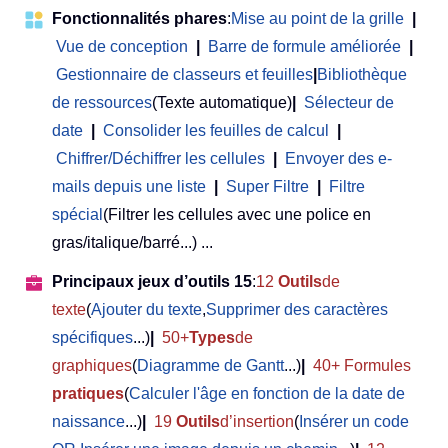
Fonctionnalités phares
:
Mise au point de la grille
|
Vue de conception
|
Barre de formule améliorée
|
Gestionnaire de classeurs et feuilles
|
Bibliothèque
de ressources
(Texte automatique)
|
Sélecteur de
date
|
Consolider les feuilles de calcul
|
Chiffrer/Déchiffrer les cellules
|
Envoyer des e-
mails depuis une liste
|
Super Filtre
|
Filtre
spécial
(Filtrer les cellules avec une police en
gras/italique/barré...) ...
Principaux jeux d’outils 15
:
12
Outils
de
texte
(
Ajouter du texte
,
Supprimer des caractères
spécifiques
...)
|
50+
Types
de
graphiques
(
Diagramme de Gantt
...)
|
40+ Formules
pratiques
(
Calculer l'âge en fonction de la date de
naissance
...)
|
19
Outils
d’insertion
(
Insérer un code