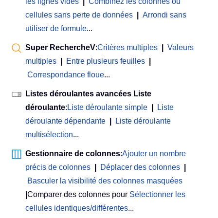
les lignes vides
|
Combinez les colonnes ou
cellules sans perte de données
|
Arrondi sans
utiliser de formule
...
Super RechercheV
:
Critères multiples
|
Valeurs
multiples
|
Entre plusieurs feuilles
|
Correspondance floue
...
Listes déroulantes avancées Liste
déroulante
:
Liste déroulante simple
|
Liste
déroulante dépendante
|
Liste déroulante
multisélection
...
Gestionnaire de colonnes
:
Ajouter un nombre
précis de colonnes
|
Déplacer des colonnes
|
Basculer la visibilité des colonnes masquées
|
Comparer des colonnes pour
Sélectionner les
cellules identiques/différentes
...