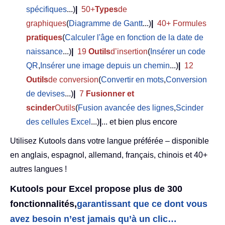
spécifiques
...)
|
50+
Types
de
graphiques
(
Diagramme de Gantt
...)
|
40+ Formules
pratiques
(
Calculer l'âge en fonction de la date de
naissance
...)
|
19
Outils
d’insertion
(
Insérer un code
QR
,
Insérer une image depuis un chemin
...)
|
12
Outils
de conversion
(
Convertir en mots
,
Conversion
de devises
...)
|
7
Fusionner et
scinder
Outils
(
Fusion avancée des lignes
,
Scinder
des cellules Excel
...)
|
... et bien plus encore
Utilisez Kutools dans votre langue préférée – disponible
en anglais, espagnol, allemand, français, chinois et 40+
autres langues !
Kutools pour Excel propose plus de 300
fonctionnalités,
garantissant que ce dont vous
avez besoin n’est jamais qu’à un clic…