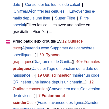
date
|
Consolider les feuilles de calcul
|
Chiffrer/Déchiffrer les cellules
|
Envoyer des e-
mails depuis une liste
|
Super Filtre
|
Filtre
spécial
(Filtrer les cellules avec une police en
gras/italique/barré...) ...
Principaux jeux d’outils 15
:
12
Outils
de
texte
(
Ajouter du texte
,
Supprimer des caractères
spécifiques
...)
|
50+
Types
de
graphiques
(
Diagramme de Gantt
...)
|
40+ Formules
pratiques
(
Calculer l'âge en fonction de la date de
naissance
...)
|
19
Outils
d’insertion
(
Insérer un code
QR
,
Insérer une image depuis un chemin
...)
|
12
Outils
de conversion
(
Convertir en mots
,
Conversion
de devises
...)
|
7
Fusionner et
scinder
Outils
(
Fusion avancée des lignes
,
Scinder