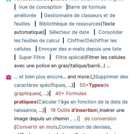
|
Vue de conception
|
Barre de formule
améliorée
|
Gestionnaire de classeurs et de
feuilles
|
Bibliothèque de ressources
(Texte
automatique)
|
Sélecteur de date
|
Consolider
les feuilles de calcul
|
Chiffrer/Déchiffrer les
cellules
|
Envoyer des e-mails depuis une liste
|
Super Filtre
|
Filtre spécial
(Filtrer les cellules
avec une police en gras/italique/barré...) ...
... et bien plus encore
... and more:(,)
Supprimer des
caractères spécifiques
, ...)
|
50+
Types
de
graphiques
(, ...)
|
40+ Formules
pratiques
(
Calculer l'âge en fonction de la date de
naissance
, ...)
|
19 Outils
d’insertion
(
,
Insérer une
image depuis un chemin
, ...)
|
de conversion
(
Convertir en mots
,
Conversion de devises
,