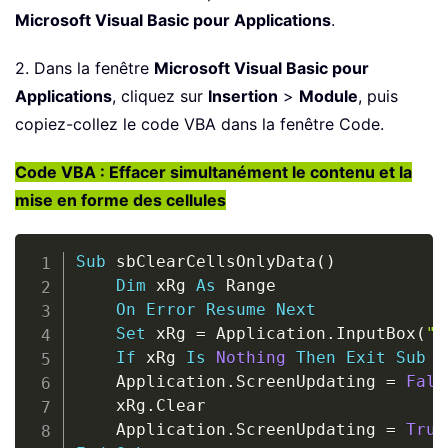
Microsoft Visual Basic pour Applications
.
2. Dans la fenêtre
Microsoft Visual Basic pour
Applications
, cliquez sur
Insertion
>
Module
, puis
copiez-collez le code VBA dans la fenêtre Code.
Code VBA : Effacer simultanément le contenu et la
mise en forme des cellules
Copy
Sub
 sbClearCellsOnlyData
(
)
Dim
 xRg 
As
 Range

On
Error
Resume
Next
Set
 xRg 
=
 Application
.
InputBox
(
"P
If
 xRg 
Is
Nothing
Then
Exit
Sub
    Application
.
ScreenUpdating 
=
Fals
    xRg
.
Clear

    Application
.
ScreenUpdating 
=
True