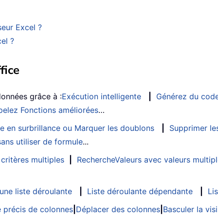
eur Excel ?
el ?
fice
données grâce à :
Exécution intelligente
|
Générez du cod
elez Fonctions améliorées
…
e en surbrillance ou Marquer les doublons
|
Supprimer les
ans utiliser de formule
...
critères multiples
|
RechercheValeurs avec valeurs multip
ne liste déroulante
|
Liste déroulante dépendante
|
Li
 précis de colonnes
|
Déplacer des colonnes
|
Basculer la vi