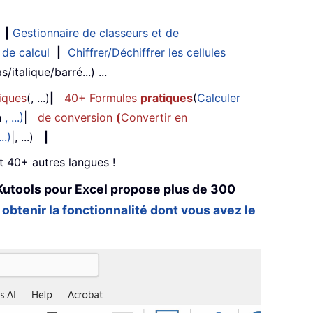
|
Gestionnaire de classeurs et de
 de calcul
|
Chiffrer/Déchiffrer les cellules
/italique/barré...) ...
iques
(, ...)
|
40+ Formules
pratiques
(
Calculer
n
, ...)
|
de conversion
(
Convertir en
...)
|, ...)
|
et 40+ autres langues !
Kutools pour Excel propose plus de 300
 obtenir la fonctionnalité dont vous avez le