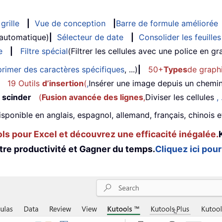
grille
|
Vue de conception
|
Barre de formule améliorée
 automatique)
|
Sélecteur de date
|
Consolider les feuilles
e
|
Filtre spécial
(Filtrer les cellules avec une police en gras
rimer des caractères spécifiques
, ...)
|
50+
Types
de graph
19 Outils
d’insertion
(
,
Insérer une image depuis un chemi
 scinder
(
Fusion avancée des lignes
,
Diviser les cellules
, 
isponible en anglais, espagnol, allemand, français, chinois 
s pour Excel et découvrez une efficacité inégalée.
tre productivité et Gagner du temps.
Cliquez ici pour