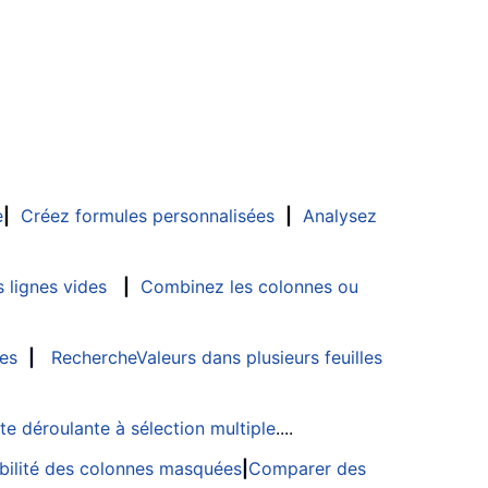
e
|
Créez formules personnalisées
|
Analysez
 lignes vides
|
Combinez les colonnes ou
les
|
RechercheValeurs dans plusieurs feuilles
ste déroulante à sélection multiple
....
sibilité des colonnes masquées
|
Comparer des