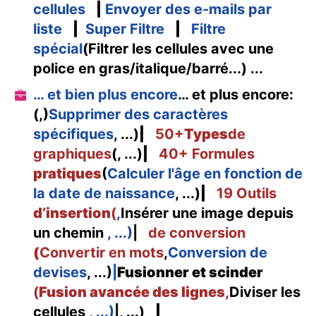
cellules
|
Envoyer des e-mails par
liste
|
Super Filtre
|
Filtre
spécial
(Filtrer les cellules avec une
police en gras/italique/barré...) ...
… et bien plus encore
… et plus encore:
(,)
Supprimer des caractères
spécifiques
, ...)
|
50+
Types
de
graphiques
(, ...)
|
40+ Formules
pratiques
(
Calculer l'âge en fonction de
la date de naissance
, ...)
|
19 Outils
d’insertion
(
,
Insérer une image depuis
un chemin
, ...)
|
de conversion
(
Convertir en mots
,
Conversion de
devises
, ...)
|
Fusionner et scinder
(
Fusion avancée des lignes
,
Diviser les
cellules
, ...)
|, ...)
|