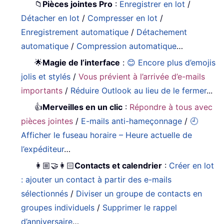
📁
Pièces jointes Pro
:
Enregistrer en lot
/
Détacher en lot
/
Compresser en lot
/
Enregistrement automatique
/
Détachement
automatique
/
Compression automatique
…
🌟
Magie de l’interface
:
😊 Encore plus d’emojis
jolis et stylés
/
Vous prévient à l’arrivée d’e-mails
importants
/
Réduire Outlook au lieu de le fermer
...
👍
Merveilles en un clic
:
Répondre à tous avec
pièces jointes
/
E-mails anti-hameçonnage
/
🕘
Afficher le fuseau horaire – Heure actuelle de
l’expéditeur
…
👩🏼‍🤝‍👩🏻
Contacts et calendrier
:
Créer en lot
: ajouter un contact à partir des e-mails
sélectionnés
/
Diviser un groupe de contacts en
groupes individuels
/
Supprimer le rappel
d’anniversaire
…