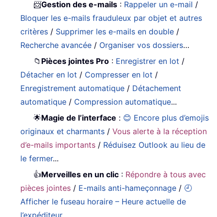
📨
Gestion des e-mails
:
Rappeler un e-mail
/
Bloquer les e-mails frauduleux par objet et autres
critères
/
Supprimer les e-mails en double
/
Recherche avancée
/
Organiser vos dossiers
…
📁
Pièces jointes Pro
:
Enregistrer en lot
/
Détacher en lot
/
Compresser en lot
/
Enregistrement automatique
/
Détachement
automatique
/
Compression automatique
...
🌟
Magie de l’interface
:
😊 Encore plus d’emojis
originaux et charmants
/
Vous alerte à la réception
d’e-mails importants
/
Réduisez Outlook au lieu de
le fermer
...
👍
Merveilles en un clic
:
Répondre à tous avec
pièces jointes
/
E-mails anti-hameçonnage
/
🕘
Afficher le fuseau horaire – Heure actuelle de
l’expéditeur
…