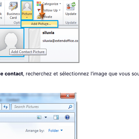
e contact
, recherchez et sélectionnez l’image que vous sou