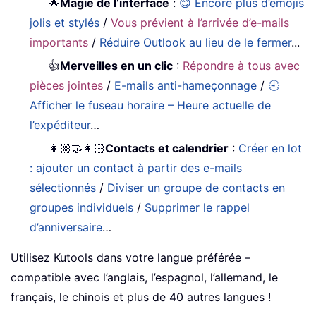
🌟
Magie de l’interface
:
😊 Encore plus d’emojis
jolis et stylés
/
Vous prévient à l’arrivée d’e-mails
importants
/
Réduire Outlook au lieu de le fermer
...
👍
Merveilles en un clic
:
Répondre à tous avec
pièces jointes
/
E-mails anti-hameçonnage
/
🕘
Afficher le fuseau horaire – Heure actuelle de
l’expéditeur
…
👩🏼‍🤝‍👩🏻
Contacts et calendrier
:
Créer en lot
: ajouter un contact à partir des e-mails
sélectionnés
/
Diviser un groupe de contacts en
groupes individuels
/
Supprimer le rappel
d’anniversaire
…
Utilisez Kutools dans votre langue préférée –
compatible avec l’anglais, l’espagnol, l’allemand, le
français, le chinois et plus de 40 autres langues !