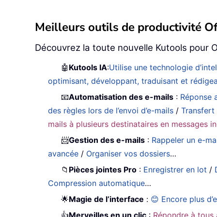
Meilleurs outils de productivité Of
Découvrez la toute nouvelle Kutools pour O
🤖
Kutools IA
:
Utilise une technologie d’int
optimisant, développant, traduisant et rédig
📧
Automatisation des e-mails
:
Réponse a
des règles lors de l’envoi d’e-mails
/
Transfert
mails à plusieurs destinataires en messages in
📨
Gestion des e-mails
:
Rappeler un e-mai
avancée
/
Organiser vos dossiers
…
📁
Pièces jointes Pro
:
Enregistrer en lot
/
Compression automatique
…
🌟
Magie de l’interface
:
😊 Encore plus d’e
👍
Merveilles en un clic
:
Répondre à tous 