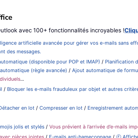
fice
utlook avec 100+ fonctionnalités incroyables !
Cliq
elligence artificielle avancée pour gérer vos e-mails sans 
eant des messages.
utomatique (disponible pour POP et IMAP)
/
Planification d
 automatique (règle avancée)
/
Ajout automatique de formul
dividuels
...
l
/
Bloquer les e-mails frauduleux par objet et autres critèr
Détacher en lot
/
Compresser en lot
/
Enregistrement auto
mojis jolis et stylés
/
Vous prévient à l’arrivée d’e-mails im
avec pièces jointes
/
E-mails anti-hameçonnage
/
🕘 Affich