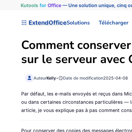
Kutools
for
Office
— Une solution unique, cinq ou
ExtendOffice
Solutions
Télécharger
Comment conserver 
sur le serveur avec 
Auteur
Kelly
•
Date de modification
2025-04-08
Par défaut, les e-mails envoyés et reçus dans Mic
ou dans certaines circonstances particulières — 
article, je vous explique pas à pas comment cons
Pour conserver des copies des messages électron