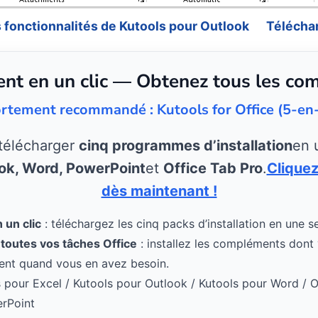
s fonctionnalités de Kutools pour Outlook
Télécha
nt en un clic — Obtenez tous les co
rtement recommandé : Kutools for Office (5-en
 télécharger
cinq programmes d’installation
en 
ook, Word, PowerPoint
et
Office Tab Pro
.
Cliquez
dès maintenant !
un clic
: téléchargez les cinq packs d’installation en une s
 toutes vos tâches Office
: installez les compléments dont
ent quand vous en avez besoin.
s pour Excel / Kutools pour Outlook / Kutools pour Word / O
erPoint