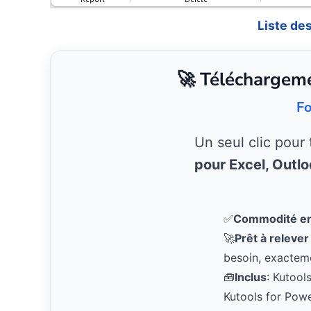
Liste de
🚀 Téléchargeme
Fo
Un seul clic pour
pour Excel, Outl
✅
Commodité en 
🚀
Prêt à relever
besoin, exactem
🧰
Inclus
: Kutool
Kutools for Pow