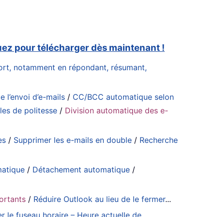
uez pour télécharger dès maintenant !
effort, notamment en répondant, résumant,
e l’envoi d’e-mails
/
CC/BCC automatique selon
es de politesse
/
Division automatique des e-
es
/
Supprimer les e-mails en double
/
Recherche
matique
/
Détachement automatique
/
portants
/
Réduire Outlook au lieu de le fermer
...
er le fuseau horaire – Heure actuelle de