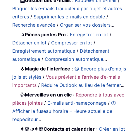
📨
Gestion des e-mails
:
Rappeler un e-mail
/
Bloquer les e-mails frauduleux par objet et autres
critères
/
Supprimer les e-mails en double
/
Recherche avancée
/
Organiser vos dossiers
…
📁
Pièces jointes Pro
:
Enregistrer en lot
/
Détacher en lot
/
Compresser en lot
/
Enregistrement automatique
/
Détachement
automatique
/
Compression automatique
…
🌟
Magie de l’interface
:
😊 Encore plus d’emojis
jolis et stylés
/
Vous prévient à l’arrivée d’e-mails
importants
/
Réduire Outlook au lieu de le fermer
...
👍
Merveilles en un clic
:
Répondre à tous avec
pièces jointes
/
E-mails anti-hameçonnage
/
🕘
Afficher le fuseau horaire – Heure actuelle de
l’expéditeur
…
👩🏼‍🤝‍👩🏻
Contacts et calendrier
:
Créer en lot