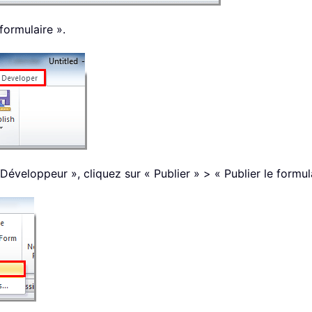
formulaire ».
Développeur », cliquez sur « Publier » > « Publier le formula