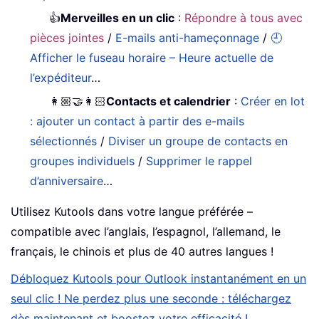
👍
Merveilles en un clic
:
Répondre à tous avec
pièces jointes
/
E-mails anti-hameçonnage
/
🕘
Afficher le fuseau horaire – Heure actuelle de
l’expéditeur
…
👩🏼‍🤝‍👩🏻
Contacts et calendrier
:
Créer en lot
: ajouter un contact à partir des e-mails
sélectionnés
/
Diviser un groupe de contacts en
groupes individuels
/
Supprimer le rappel
d’anniversaire
…
Utilisez Kutools dans votre langue préférée –
compatible avec l’anglais, l’espagnol, l’allemand, le
français, le chinois et plus de 40 autres langues !
Débloquez Kutools pour Outlook instantanément en un
seul clic ! Ne perdez plus une seconde : téléchargez
dès maintenant et boostez votre efficacité !