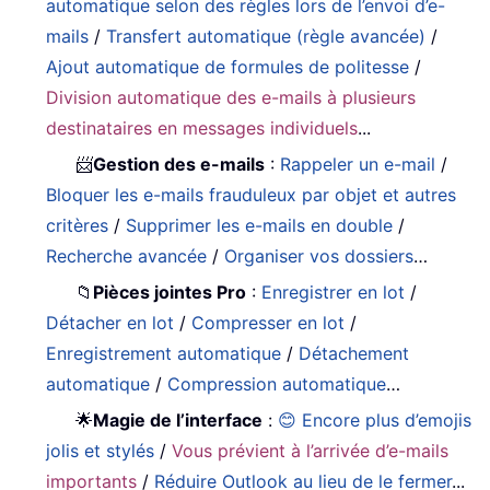
automatique selon des règles lors de l’envoi d’e-
mails
/
Transfert automatique (règle avancée)
/
Ajout automatique de formules de politesse
/
Division automatique des e-mails à plusieurs
destinataires en messages individuels
...
📨
Gestion des e-mails
:
Rappeler un e-mail
/
Bloquer les e-mails frauduleux par objet et autres
critères
/
Supprimer les e-mails en double
/
Recherche avancée
/
Organiser vos dossiers
…
📁
Pièces jointes Pro
:
Enregistrer en lot
/
Détacher en lot
/
Compresser en lot
/
Enregistrement automatique
/
Détachement
automatique
/
Compression automatique
…
🌟
Magie de l’interface
:
😊 Encore plus d’emojis
jolis et stylés
/
Vous prévient à l’arrivée d’e-mails
importants
/
Réduire Outlook au lieu de le fermer
...