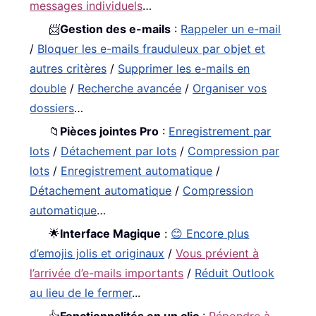
messages individuels
…
📨
Gestion des e-mails
:
Rappeler un e-mail
/
Bloquer les e-mails frauduleux par objet et
autres critères
/
Supprimer les e-mails en
double
/
Recherche avancée
/
Organiser vos
dossiers
…
📁
Pièces jointes Pro
:
Enregistrement par
lots
/
Détachement par lots
/
Compression par
lots
/
Enregistrement automatique
/
Détachement automatique
/
Compression
automatique
…
🌟
Interface Magique
:
😊 Encore plus
d’emojis jolis et originaux
/
Vous prévient à
l’arrivée d’e-mails importants
/
Réduit Outlook
au lieu de le fermer
...
👍
Fonctionnalités en un clic
:
Répondre à