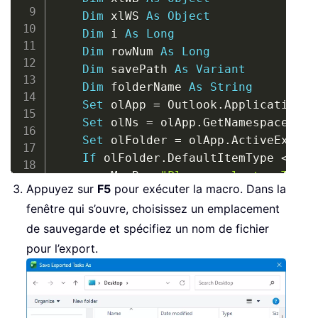
Dim
 xlWS 
As
Object
Dim
 i 
As
Long
Dim
 rowNum 
As
Long
Dim
 savePath 
As
Variant
Dim
 folderName 
As
String
Set
 olApp 
=
 Outlook
.
Application

Set
 olNs 
=
 olApp
.
GetNamespace
(
"MA
Set
 olFolder 
=
 olApp
.
ActiveExplor
If
 olFolder
.
DefaultItemType 
<
>
 ol
        MsgBox 
"Please select a Tasks
Appuyez sur
F5
pour exécuter la macro. Dans la
Exit
Sub
fenêtre qui s’ouvre, choisissez un emplacement
End
If
de sauvegarde et spécifiez un nom de fichier
    folderName 
=
 olFolder
.
Name

Set
 xlApp 
=
 CreateObject
(
"Excel.A
pour l’export.
    savePath 
=
 xlApp
.
GetSaveAsFilenam
        InitialFileName
:
=
"OutlookTask
        FileFilter
:
=
"Excel Workbook (
        Title
:
=
"Save Exported Tasks A