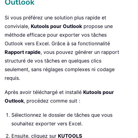
Outlook
    xlWS
.
Cells
(
1
,
8
)
.
Value 
=
"Created
    xlWS
.
Cells
(
1
,
9
)
.
Value 
=
"Modifie
    xlWS
.
Cells
(
1
,
10
)
.
Value 
=
"Body"
Si vous préférez une solution plus rapide et
    rowNum 
=
2
conviviale,
Kutools pour Outlook
propose une
For
 i 
=
1
To
 olItems
.
Count

méthode efficace pour exporter vos tâches
If
 TypeName
(
olItems
(
i
)
)
=
"Ta
Outlook vers Excel. Grâce à sa fonctionnalité
Set
 olTask 
=
 olItems
(
i
)
Rapport rapide
, vous pouvez générer un rapport
            xlWS
.
Cells
(
rowNum
,
1
)
.
Val
structuré de vos tâches en quelques clics
            xlWS
.
Cells
(
rowNum
,
2
)
.
Val
seulement, sans réglages complexes ni codage
            xlWS
.
Cells
(
rowNum
,
3
)
.
Val
            xlWS
.
Cells
(
rowNum
,
4
)
.
Val
requis.
            xlWS
.
Cells
(
rowNum
,
5
)
.
Val
Après avoir téléchargé et installé
Kutools pour
            xlWS
.
Cells
(
rowNum
,
6
)
.
Val
            xlWS
.
Cells
(
rowNum
,
7
)
.
Val
Outlook
, procédez comme suit :
            xlWS
.
Cells
(
rowNum
,
8
)
.
Val
Sélectionnez le dossier de tâches que vous
            xlWS
.
Cells
(
rowNum
,
9
)
.
Val
souhaitez exporter vers Excel.
            xlWS
.
Cells
(
rowNum
,
10
)
.
Va
Ensuite, cliquez sur
KUTOOLS