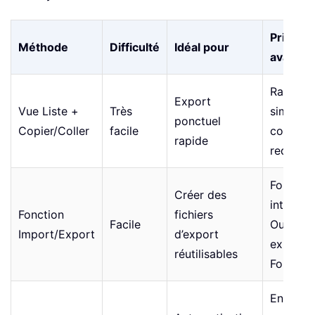
Princip
Méthode
Difficulté
Idéal pour
avantag
Rapide e
Export
Vue Liste +
Très
simple, 
ponctuel
Copier/Coller
facile
configur
rapide
requise
Fonction
Créer des
intégrée
Fonction
fichiers
Facile
Outlook,
Import/Export
d’export
exporte
réutilisables
Format 
Entière