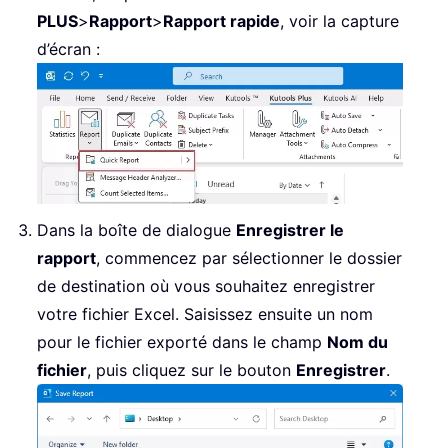
            rowNum 
=
 rowNum 
+
1
PLUS
>
Rapport
>
Rapport rapide
, voir la capture
End
If
d’écran :
Next
 i

    xlWS
.
Columns
.
AutoFit

    xlWB
.
SaveAs 
CStr
(
savePath
)
,
51
    xlWB
.
Close 
False
    xlApp
.
Quit

Set
 xlWS 
=
Nothing
Set
 xlWB 
=
Nothing
Set
 xlApp 
=
Nothing
Dans la boîte de dialogue
Enregistrer le
Set
 olItems 
=
Nothing
rapport
, commencez par sélectionner le dossier
Set
 olFolder 
=
Nothing
de destination où vous souhaitez enregistrer
Set
 olNs 
=
Nothing
votre fichier Excel. Saisissez ensuite un nom
Set
 olApp 
=
Nothing
pour le fichier exporté dans le champ
Nom du
    MsgBox 
"Tasks exported successful
fichier
, puis cliquez sur le bouton
Enregistrer
.
           folderName 
&
 vbCrLf 
&
_
"Saved to:"
&
 vbCrLf 
&
CSt