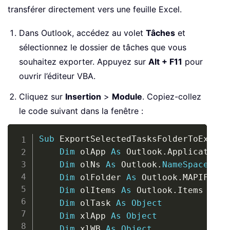
transférer directement vers une feuille Excel.
Dans Outlook, accédez au volet
Tâches
et
sélectionnez le dossier de tâches que vous
souhaitez exporter. Appuyez sur
Alt + F11
pour
ouvrir l’éditeur VBA.
Cliquez sur
Insertion
>
Module
. Copiez-collez
le code suivant dans la fenêtre :
Copy
Sub
 ExportSelectedTasksFolderToExcel
(
Dim
 olApp 
As
 Outlook
.
Application

Dim
 olNs 
As
 Outlook
.
NameSpace
Dim
 olFolder 
As
 Outlook
.
MAPIFolder
Dim
 olItems 
As
 Outlook
.
Items

Dim
 olTask 
As
Object
Dim
 xlApp 
As
Object
Dim
 xlWB 
As
Object