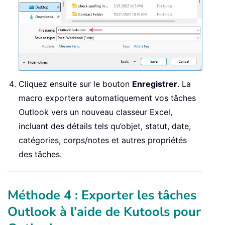
If
 savePath 
=
False
Then
        MsgBox 
"Export cancelled."
,
 v
        xlApp
.
Quit

Set
 xlApp 
=
Nothing
Exit
Sub
End
If
Cliquez ensuite sur le bouton
Enregistrer
. La
Set
 xlWB 
=
 xlApp
.
Workbooks
.
Add

macro exportera automatiquement vos tâches
Set
 xlWS 
=
 xlWB
.
Sheets
(
1
)
Outlook vers un nouveau classeur Excel,
Set
 olItems 
=
 olFolder
.
Items

    olItems
.
Sort 
"[DueDate]"
incluant des détails tels qu’objet, statut, date,
    xlWS
.
Cells
(
1
,
1
)
.
Value 
=
"Subject
catégories, corps/notes et autres propriétés
    xlWS
.
Cells
(
1
,
2
)
.
Value 
=
"Status"
des tâches.
    xlWS
.
Cells
(
1
,
3
)
.
Value 
=
"Start D
    xlWS
.
Cells
(
1
,
4
)
.
Value 
=
"Due Dat
    xlWS
.
Cells
(
1
,
5
)
.
Value 
=
"% Compl
Méthode 4 : Exporter les tâches
    xlWS
.
Cells
(
1
,
6
)
.
Value 
=
"Priorit
Outlook à l’aide de Kutools pour
    xlWS
.
Cells
(
1
,
7
)
.
Value 
=
"Categor