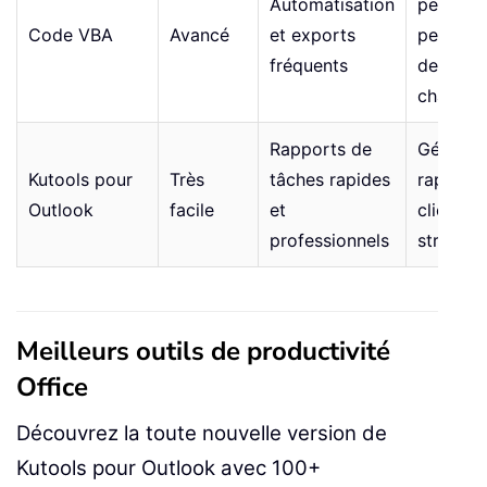
Automatisation
personna
Code VBA
Avancé
et exports
peut ex
fréquents
de nomb
champs
Rapports de
Générat
Kutools pour
Très
tâches rapides
rapports
Outlook
facile
et
clic, sor
professionnels
structur
Meilleurs outils de productivité
Office
Découvrez la toute nouvelle version de
Kutools pour Outlook avec 100+