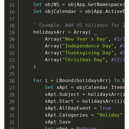
Set
 objNS 
=
 objApp
.
GetNamespace
(
"
Set
 objCalendar 
=
 objApp
.
ActiveEx
' Example: Add US holidays for 20
    holidaysArr 
=
 Array
(
_
        Array
(
"New Year's Day"
,
#1/1/
        Array
(
"Independence Day"
,
#7/
        Array
(
"Thanksgiving Day"
,
#11
        Array
(
"Christmas Day"
,
#12/25
)
For
 i 
=
 LBound
(
holidaysArr
)
To
 UB
Set
 xApt 
=
 objCalendar
.
Items
.
        xApt
.
Subject 
=
 holidaysArr
(
i
)
        xApt
.
Start 
=
 holidaysArr
(
i
)
(
1
        xApt
.
AllDayEvent 
=
True
        xApt
.
Categories 
=
"Holiday"
        xApt
.
Save

Set
 xApt 
=
Nothing