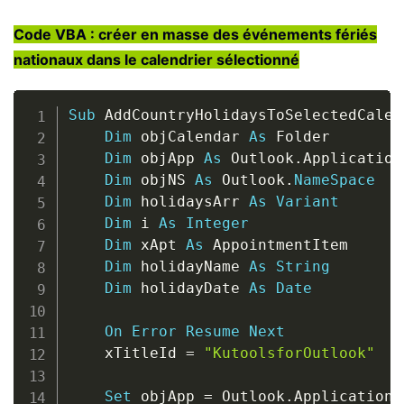
Code VBA : créer en masse des événements fériés
nationaux dans le calendrier sélectionné
Copy
Sub
 AddCountryHolidaysToSelectedCalen
Dim
 objCalendar 
As
 Folder

Dim
 objApp 
As
 Outlook
.
Application

Dim
 objNS 
As
 Outlook
.
NameSpace
Dim
 holidaysArr 
As
Variant
Dim
 i 
As
Integer
Dim
 xApt 
As
 AppointmentItem

Dim
 holidayName 
As
String
Dim
 holidayDate 
As
Date
On
Error
Resume
Next
    xTitleId 
=
"KutoolsforOutlook"
Set
 objApp 
=
 Outlook
.
Application
