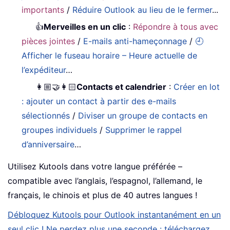
importants
/
Réduire Outlook au lieu de le fermer
...
👍
Merveilles en un clic
:
Répondre à tous avec
pièces jointes
/
E-mails anti-hameçonnage
/
🕘
Afficher le fuseau horaire – Heure actuelle de
l’expéditeur
…
👩🏼‍🤝‍👩🏻
Contacts et calendrier
:
Créer en lot
: ajouter un contact à partir des e-mails
sélectionnés
/
Diviser un groupe de contacts en
groupes individuels
/
Supprimer le rappel
d’anniversaire
…
Utilisez Kutools dans votre langue préférée –
compatible avec l’anglais, l’espagnol, l’allemand, le
français, le chinois et plus de 40 autres langues !
Débloquez Kutools pour Outlook instantanément en un
seul clic ! Ne perdez plus une seconde : téléchargez