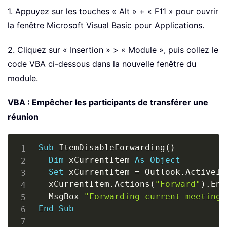
1. Appuyez sur les touches « Alt » + « F11 » pour ouvrir
la fenêtre Microsoft Visual Basic pour Applications.
2. Cliquez sur « Insertion » > « Module », puis collez le
code VBA ci-dessous dans la nouvelle fenêtre du
module.
VBA : Empêcher les participants de transférer une
réunion
Copy
Sub
 ItemDisableForwarding
(
)
Dim
 xCurrentItem 
As
Object
Set
 xCurrentItem 
=
 Outlook
.
ActiveIn
  xCurrentItem
.
Actions
(
"Forward"
)
.
Ena
  MsgBox 
"Forwarding current meeting 
End
Sub