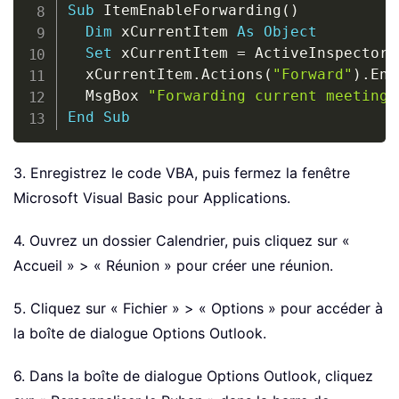
Sub
 ItemEnableForwarding
(
)
Dim
 xCurrentItem 
As
Object
Set
 xCurrentItem 
=
 ActiveInspector
.
  xCurrentItem
.
Actions
(
"Forward"
)
.
Ena
  MsgBox 
"Forwarding current meeting 
End
Sub
3. Enregistrez le code VBA, puis fermez la fenêtre
Microsoft Visual Basic pour Applications.
4. Ouvrez un dossier Calendrier, puis cliquez sur «
Accueil » > « Réunion » pour créer une réunion.
5. Cliquez sur « Fichier » > « Options » pour accéder à
la boîte de dialogue Options Outlook.
6. Dans la boîte de dialogue Options Outlook, cliquez