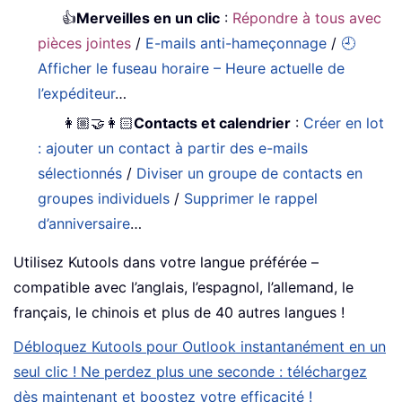
👍
Merveilles en un clic
:
Répondre à tous avec
pièces jointes
/
E-mails anti-hameçonnage
/
🕘
Afficher le fuseau horaire – Heure actuelle de
l’expéditeur
…
👩🏼‍🤝‍👩🏻
Contacts et calendrier
:
Créer en lot
: ajouter un contact à partir des e-mails
sélectionnés
/
Diviser un groupe de contacts en
groupes individuels
/
Supprimer le rappel
d’anniversaire
…
Utilisez Kutools dans votre langue préférée –
compatible avec l’anglais, l’espagnol, l’allemand, le
français, le chinois et plus de 40 autres langues !
Débloquez Kutools pour Outlook instantanément en un
seul clic ! Ne perdez plus une seconde : téléchargez
dès maintenant et boostez votre efficacité !