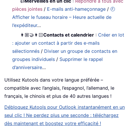
👍
Merveilles en un clic
:
Répondre à tous avec
pièces jointes
/
E-mails anti-hameçonnage
/
🕘
Afficher le fuseau horaire – Heure actuelle de
l’expéditeur
…
👩🏼‍🤝‍👩🏻
Contacts et calendrier
:
Créer en lot
: ajouter un contact à partir des e-mails
sélectionnés
/
Diviser un groupe de contacts en
groupes individuels
/
Supprimer le rappel
d’anniversaire
…
Utilisez Kutools dans votre langue préférée –
compatible avec l’anglais, l’espagnol, l’allemand, le
français, le chinois et plus de 40 autres langues !
Débloquez Kutools pour Outlook instantanément en un
seul clic ! Ne perdez plus une seconde : téléchargez
dès maintenant et boostez votre efficacité !