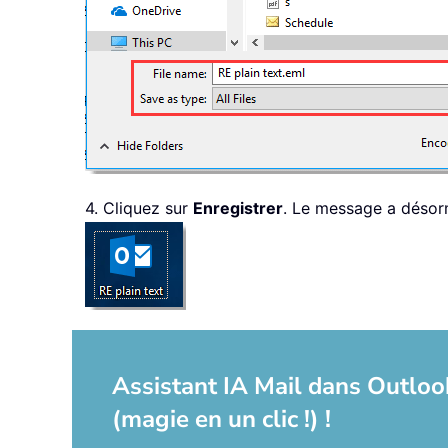
4. Cliquez sur
Enregistrer
. Le message a désorm
Assistant IA Mail dans Outlook
(magie en un clic !) !