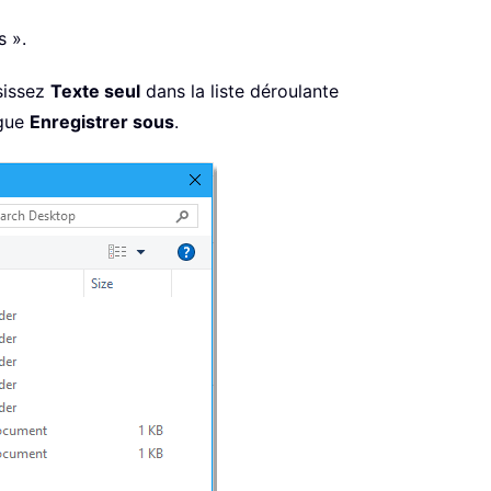
s ».
isissez
Texte seul
dans la liste déroulante
ogue
Enregistrer sous
.