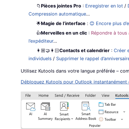
📁
Pièces jointes Pro
:
Enregistrer en lot
/
Compression automatique
…
🌟
Magie de l’interface
:
😊 Encore plus d’e
👍
Merveilles en un clic
:
Répondre à tous 
l’expéditeur
…
👩🏼‍🤝‍👩🏻
Contacts et calendrier
:
Créer e
individuels
/
Supprimer le rappel d’anniversair
Utilisez Kutools dans votre langue préférée – compa
Débloquez Kutools pour Outlook instantanément en