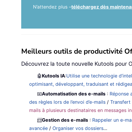
N’attendez plus –
téléchargez dès maintenant
Meilleurs outils de productivité Of
Découvrez la toute nouvelle Kutools pour O
🤖
Kutools IA
:
Utilise une technologie d’int
optimisant, développant, traduisant et rédig
📧
Automatisation des e-mails
:
Réponse a
des règles lors de l’envoi d’e-mails
/
Transfert
mails à plusieurs destinataires en messages in
📨
Gestion des e-mails
:
Rappeler un e-mai
avancée
/
Organiser vos dossiers
…