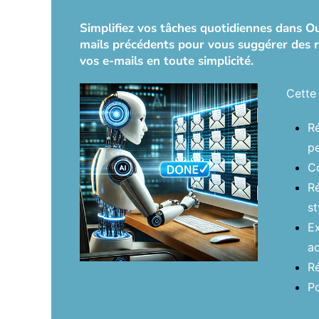
Simplifiez vos tâches quotidiennes dans Out
mails précédents pour vous suggérer des r
vos e-mails en toute simplicité.
Cette 
Ré
pe
Co
Ré
st
Ex
ad
Ré
Po