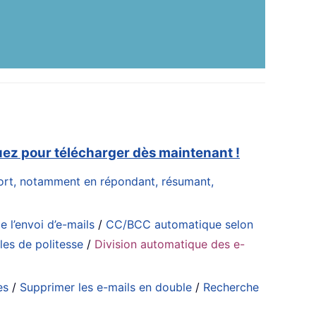
uez pour télécharger dès maintenant !
effort, notamment en répondant, résumant,
e l’envoi d’e-mails
/
CC/BCC automatique selon
es de politesse
/
Division automatique des e-
es
/
Supprimer les e-mails en double
/
Recherche