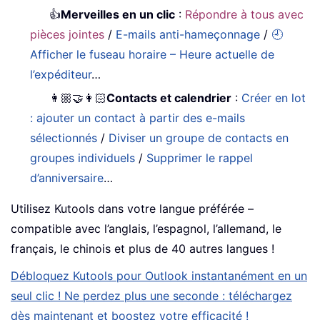
👍
Merveilles en un clic
:
Répondre à tous avec
pièces jointes
/
E-mails anti-hameçonnage
/
🕘
Afficher le fuseau horaire – Heure actuelle de
l’expéditeur
…
👩🏼‍🤝‍👩🏻
Contacts et calendrier
:
Créer en lot
: ajouter un contact à partir des e-mails
sélectionnés
/
Diviser un groupe de contacts en
groupes individuels
/
Supprimer le rappel
d’anniversaire
…
Utilisez Kutools dans votre langue préférée –
compatible avec l’anglais, l’espagnol, l’allemand, le
français, le chinois et plus de 40 autres langues !
Débloquez Kutools pour Outlook instantanément en un
seul clic ! Ne perdez plus une seconde : téléchargez
dès maintenant et boostez votre efficacité !