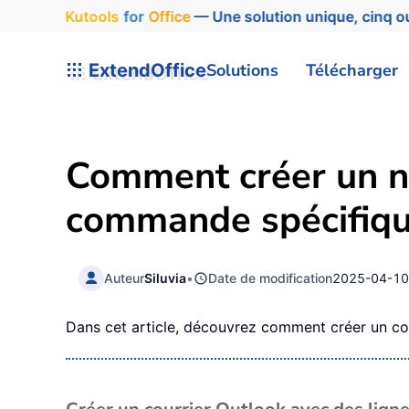
Kutools
for
Office
— Une solution unique, cinq ou
ExtendOffice
Solutions
Télécharger
Comment créer un no
commande spécifiqu
Auteur
Siluvia
•
Date de modification
2025-04-1
Dans cet article, découvrez comment créer un cou