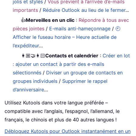
jolis et stylés
/
Vous prévient à l’arrivée d’e-mails
importants
/
Réduire Outlook au lieu de le fermer
...
👍
Merveilles en un clic
:
Répondre à tous avec
pièces jointes
/
E-mails anti-hameçonnage
/
🕘
Afficher le fuseau horaire – Heure actuelle de
l’expéditeur
…
👩🏼‍🤝‍👩🏻
Contacts et calendrier
:
Créer en lot
: ajouter un contact à partir des e-mails
sélectionnés
/
Diviser un groupe de contacts en
groupes individuels
/
Supprimer le rappel
d’anniversaire
…
Utilisez Kutools dans votre langue préférée –
compatible avec l’anglais, l’espagnol, l’allemand, le
français, le chinois et plus de 40 autres langues !
Débloquez Kutools pour Outlook instantanément en un