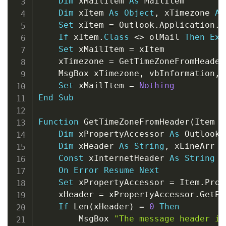
Dim
 xMailItem 
As
 MailItem

Dim
 xItem 
As
Object
,
 xTimezone 
As
Set
 xItem 
=
 Outlook
.
Application
.
A
If
 xItem
.
Class
<
>
 olMail 
Then
Exi
Set
 xMailItem 
=
 xItem

    xTimezone 
=
 GetTimeZoneFromHeader
    MsgBox xTimezone
,
 vbInformation
,
Set
 xMailItem 
=
Nothing
End
Sub
Function
 GetTimeZoneFromHeader
(
Item 
A
Dim
 xPropertyAccessor 
As
 Outlook
.
Dim
 xHeader 
As
String
,
 xLineArr 
A
Const
 xInternetHeader 
As
String
=
On
Error
Resume
Next
Set
 xPropertyAccessor 
=
 Item
.
Prop
    xHeader 
=
 xPropertyAccessor
.
GetPr
If
 Len
(
xHeader
)
=
0
Then
        MsgBox 
"The message header is