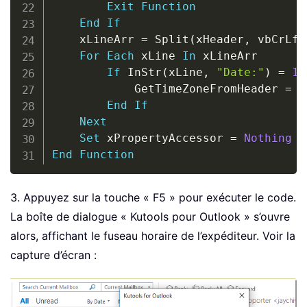
Exit
Function
End
If
    xLineArr 
=
 Split
(
xHeader
,
 vbCrLf
)
For
Each
 xLine 
In
 xLineArr

If
 InStr
(
xLine
,
"Date:"
)
=
1
            GetTimeZoneFromHeader 
=
 T
End
If
Next
Set
 xPropertyAccessor 
=
Nothing
End
Function
3. Appuyez sur la touche « F5 » pour exécuter le code.
La boîte de dialogue « Kutools pour Outlook » s’ouvre
alors, affichant le fuseau horaire de l’expéditeur. Voir la
capture d’écran :