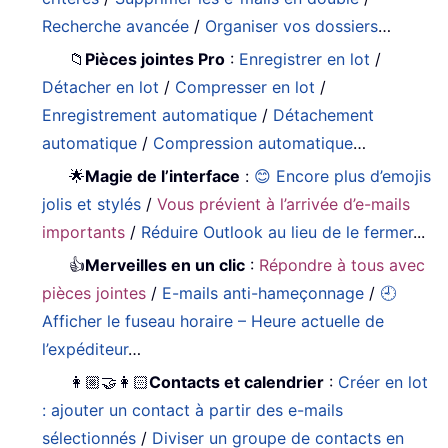
Recherche avancée
/
Organiser vos dossiers
…
📁
Pièces jointes Pro
:
Enregistrer en lot
/
Détacher en lot
/
Compresser en lot
/
Enregistrement automatique
/
Détachement
automatique
/
Compression automatique
…
🌟
Magie de l’interface
:
😊 Encore plus d’emojis
jolis et stylés
/
Vous prévient à l’arrivée d’e-mails
importants
/
Réduire Outlook au lieu de le fermer
...
👍
Merveilles en un clic
:
Répondre à tous avec
pièces jointes
/
E-mails anti-hameçonnage
/
🕘
Afficher le fuseau horaire – Heure actuelle de
l’expéditeur
…
👩🏼‍🤝‍👩🏻
Contacts et calendrier
:
Créer en lot
: ajouter un contact à partir des e-mails
sélectionnés
/
Diviser un groupe de contacts en